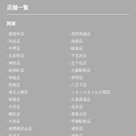
店舗一覧
関東
新宿本店
高田馬場店
渋谷店
池袋店
中野店
銀座店
五反田店
下北沢店
神田店
北千住店
錦糸町店
大森駅前店
青砥店
赤羽店
田無店
八王子店
埼玉入間店
イオンスタイル入間店
朝霞店
久喜菖蒲店
大宮店
志木店
横浜店
青葉台店
大和店
平塚駅前店
座間相武台店
浦安店
松戸店
成田店