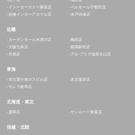
イトーヨーカドー幕張店
ベルモール宇都宮店
前橋インターアカマル店
水戸赤塚店
近畿
ガーデンモール木津川店
梅田店
大阪九条店
姫路駅前店
京都店
アル·プラザ滋賀水口店
東海
名古屋今池ガスビル店
名古屋栄店
モレラ岐阜店
北海道・東北
盛岡店
サンロード青森店
信越・北陸