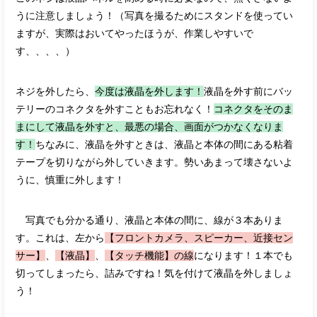
うに注意しましょう！（写真を撮るためにスタンドを使ってい
ますが、実際はおいてやったほうが、作業しやすいで
す、、、、）
ネジを外したら、
今度は液晶を外します！
液晶を外す前にバッ
テリーのコネクタを外すこともお忘れなく！
コネクタをそのま
まにして液晶を外すと、最悪の場合、画面がつかなくなりま
す！
ちなみに、液晶を外すときは、液晶と本体の間にある粘着
テープを切りながら外していきます。勢いあまって壊さないよ
うに、慎重に外します！
写真でも分かる通り、液晶と本体の間に、線が３本ありま
す。これは、左から
【フロントカメラ、スピーカー、近接セン
サー】
、
【液晶】
、
【タッチ機能】の線
になります！１本でも
切ってしまったら、詰みですね！気を付けて液晶を外しましょ
う！