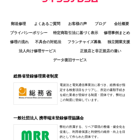
郵送修理
よくあるご質問
お客様の声
ブログ
会社概要
プライバシーポリシー
特定商取引法に基づく表示
修理事例まとめ
修理の流れ
不具合の対処法
フランチャイズ募集
独立開業支援
法人向け修理サービス
正規店と非正規店の違い
データ復旧サービス
総務省登録修理業者制度
電波法と電気通信事業法に基づき、総務省が指
定する検査項目をクリアし、所定の書類手続き
を経た業者が登録する制度・団体です。弊社は
この制度に登録しています。
一般社団法人 携帯端末登録修理協議会
弊社の所属する、リペア環境の整備・健全化を
促進し、利用者保護と利便性の維持・向上を目
的として作られた団体です。