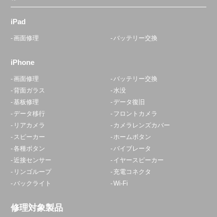
iPad
画面修理
バッテリー交換
iPhone
画面修理
バッテリー交換
背面ガラス
水没
基板修理
データ復旧
データ移行
フロントカメラ
リアカメラ
カメラレンズカバー
スピーカー
ホームボタン
各種ボタン
バイブレータ
近接センサー
イヤースピーカー
リンゴループ
充電コネクタ
バックライト
Wi-Fi
修理対象製品