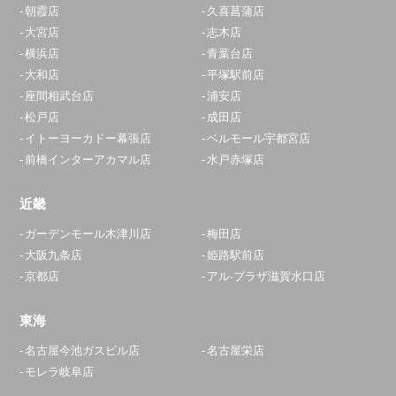
朝霞店
久喜菖蒲店
大宮店
志木店
横浜店
青葉台店
大和店
平塚駅前店
座間相武台店
浦安店
松戸店
成田店
イトーヨーカドー幕張店
ベルモール宇都宮店
前橋インターアカマル店
水戸赤塚店
近畿
ガーデンモール木津川店
梅田店
大阪九条店
姫路駅前店
京都店
アル·プラザ滋賀水口店
東海
名古屋今池ガスビル店
名古屋栄店
モレラ岐阜店