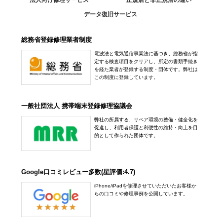
法人向け修理サービス
正規店と非正規店の違い
データ復旧サービス
総務省登録修理業者制度
電波法と電気通信事業法に基づき、総務省が指
定する検査項目をクリアし、所定の書類手続き
を経た業者が登録する制度・団体です。弊社は
この制度に登録しています。
一般社団法人 携帯端末登録修理協議会
弊社の所属する、リペア環境の整備・健全化を
促進し、利用者保護と利便性の維持・向上を目
的として作られた団体です。
Google口コミレビュー多数(星評価:4.7)
iPhone/iPadを修理させていただいたお客様か
らの口コミや修理事例を公開しています。