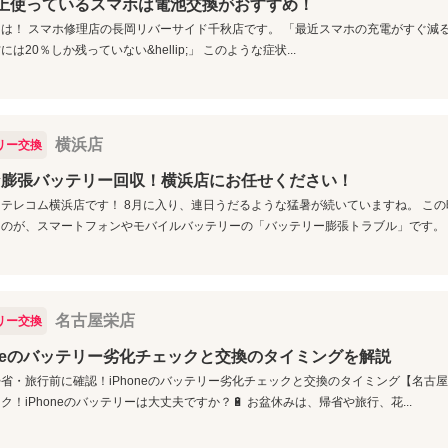
上使っているスマホは電池交換がおすすめ！
は！ スマホ修理店の長岡リバーサイド千秋店です。 「最近スマホの充電がすぐ減る&hel
は20％しか残っていない&hellip;」 このような症状...
横浜店
リー交換
な膨張バッテリー回収！横浜店にお任せください！
テレコム横浜店です！ 8月に入り、連日うだるような猛暑が続いていますね。 こ
のが、スマートフォンやモバイルバッテリーの「バッテリー膨張トラブル」です。 ご.
名古屋栄店
リー交換
oneのバッテリー劣化チェックと交換のタイミングを解説
省・旅行前に確認！iPhoneのバッテリー劣化チェックと交換のタイミング【名古
ク！iPhoneのバッテリーは大丈夫ですか？🔋 お盆休みは、帰省や旅行、花...