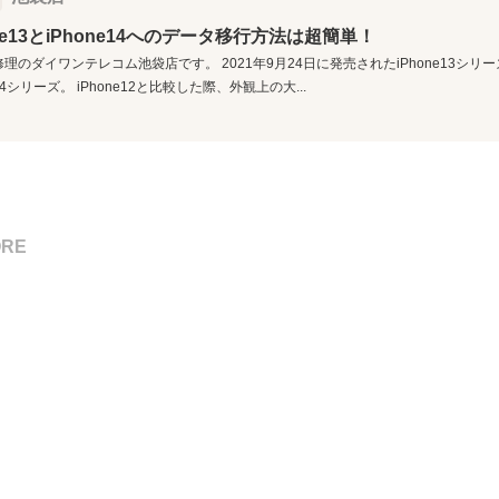
one13とiPhone14へのデータ移行方法は超簡単！
ne修理のダイワンテレコム池袋店です。 2021年9月24日に発売されたiPhone13シリ
e14シリーズ。 iPhone12と比較した際、外観上の大...
ORE