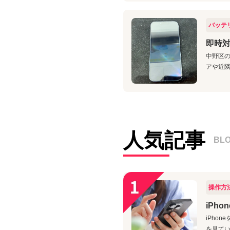
バッテ
即時対
中野区の
アや近隣
人気記事
BL
操作方
iPh
iPho
を見てい