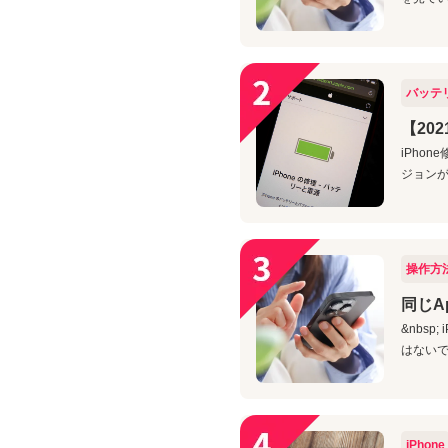
バッテ
【20
iPho
ジョンが
操作方
同じA
&nbs
はないで
iPhone