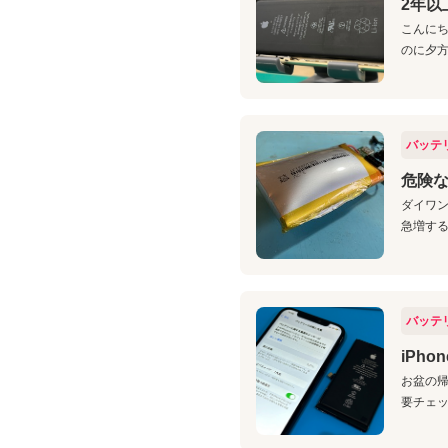
2年以
こんにち
のに夕方に
バッテ
危険
ダイワン
急増する
バッテ
iPh
お盆の帰
要チェッ