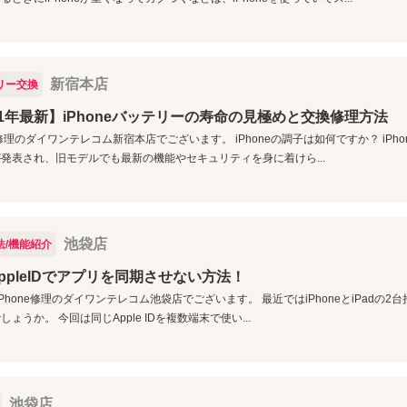
新宿本店
リー交換
21年最新】iPhoneバッテリーの寿命の見極めと交換修理方法
ne修理のダイワンテレコム新宿本店でございます。 iPhoneの調子は如何ですか？ iPh
発表され、旧モデルでも最新の機能やセキュリティを身に着けら...
池袋店
法/機能紹介
ppleIDでアプリを同期させない方法！
p; iPhone修理のダイワンテレコム池袋店でございます。 最近ではiPhoneとiPad
しょうか。 今回は同じApple IDを複数端末で使い...
池袋店