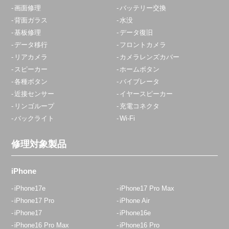
画面修理
バッテリー交換
背面ガラス
水没
基板修理
データ復旧
データ移行
フロントカメラ
リアカメラ
カメラレンズカバー
スピーカー
ホームボタン
各種ボタン
バイブレータ
近接センサー
イヤースピーカー
リンゴループ
充電コネクタ
バックライト
Wi-Fi
修理対象製品
iPhone
iPhone17e
iPhone17 Pro Max
iPhone17 Pro
iPhone Air
iPhone17
iPhone16e
iPhone16 Pro Max
iPhone16 Pro