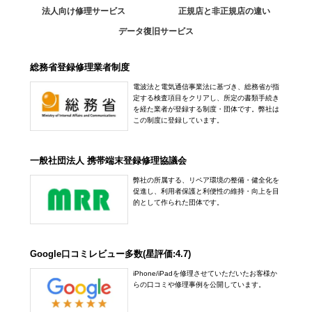
法人向け修理サービス
正規店と非正規店の違い
データ復旧サービス
総務省登録修理業者制度
電波法と電気通信事業法に基づき、総務省が指
定する検査項目をクリアし、所定の書類手続き
を経た業者が登録する制度・団体です。弊社は
この制度に登録しています。
一般社団法人 携帯端末登録修理協議会
弊社の所属する、リペア環境の整備・健全化を
促進し、利用者保護と利便性の維持・向上を目
的として作られた団体です。
Google口コミレビュー多数(星評価:4.7)
iPhone/iPadを修理させていただいたお客様か
らの口コミや修理事例を公開しています。