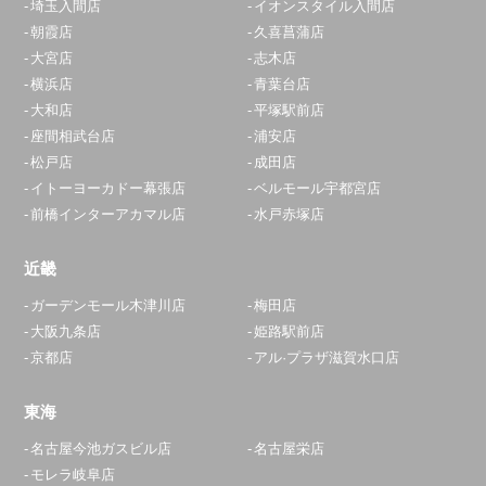
埼玉入間店
イオンスタイル入間店
朝霞店
久喜菖蒲店
大宮店
志木店
横浜店
青葉台店
大和店
平塚駅前店
座間相武台店
浦安店
松戸店
成田店
イトーヨーカドー幕張店
ベルモール宇都宮店
前橋インターアカマル店
水戸赤塚店
近畿
ガーデンモール木津川店
梅田店
大阪九条店
姫路駅前店
京都店
アル·プラザ滋賀水口店
東海
名古屋今池ガスビル店
名古屋栄店
モレラ岐阜店