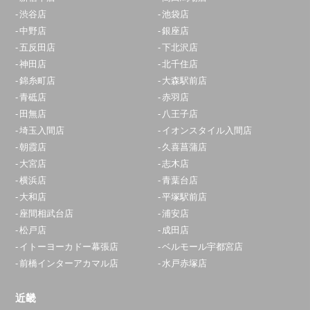
渋谷店
池袋店
中野店
銀座店
五反田店
下北沢店
神田店
北千住店
錦糸町店
大森駅前店
青砥店
赤羽店
田無店
八王子店
埼玉入間店
イオンスタイル入間店
朝霞店
久喜菖蒲店
大宮店
志木店
横浜店
青葉台店
大和店
平塚駅前店
座間相武台店
浦安店
松戸店
成田店
イトーヨーカドー幕張店
ベルモール宇都宮店
前橋インターアカマル店
水戸赤塚店
近畿