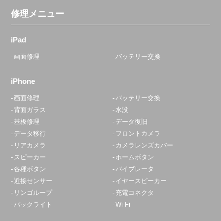
修理メニュー
iPad
画面修理
バッテリー交換
iPhone
画面修理
バッテリー交換
背面ガラス
水没
基板修理
データ復旧
データ移行
フロントカメラ
リアカメラ
カメラレンズカバー
スピーカー
ホームボタン
各種ボタン
バイブレータ
近接センサー
イヤースピーカー
リンゴループ
充電コネクタ
バックライト
Wi-Fi