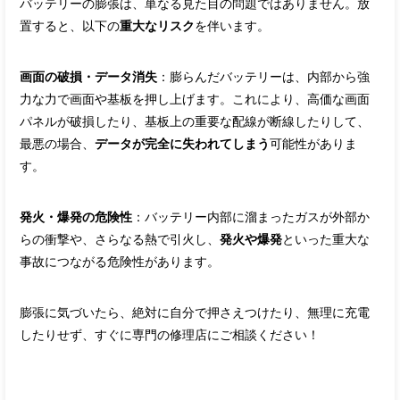
バッテリーの膨張は、単なる見た目の問題ではありません。放
置すると、以下の
重大なリスク
を伴います。
画面の破損・データ消失
：膨らんだバッテリーは、内部から強
力な力で画面や基板を押し上げます。これにより、高価な画面
パネルが破損したり、基板上の重要な配線が断線したりして、
最悪の場合、
データが完全に失われてしまう
可能性がありま
す。
発火・爆発の危険性
：バッテリー内部に溜まったガスが外部か
らの衝撃や、さらなる熱で引火し、
発火や爆発
といった重大な
事故につながる危険性があります。
膨張に気づいたら、絶対に自分で押さえつけたり、無理に充電
したりせず、すぐに専門の修理店にご相談ください！