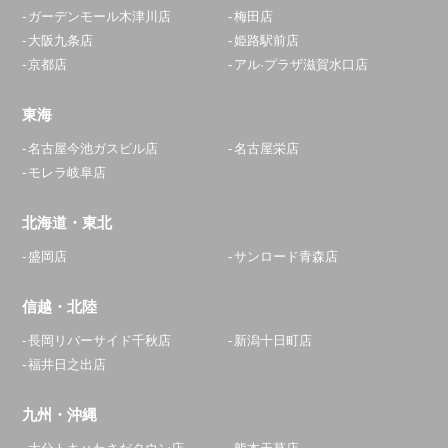
ガーデンモール木津川店
梅田店
大阪九条店
姫路駅前店
京都店
アル·プラザ滋賀水口店
東海
名古屋今池ガスビル店
名古屋栄店
モレラ岐阜店
北海道・東北
盛岡店
サンロード青森店
信越・北陸
長岡リバーサイド千秋店
新潟十日町店
福井日之出店
九州・沖縄