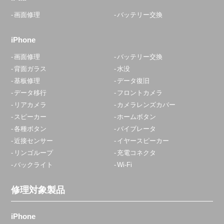
画面修理
バッテリー交換
iPhone
画面修理
バッテリー交換
背面ガラス
水没
基板修理
データ復旧
データ移行
フロントカメラ
リアカメラ
カメラレンズカバー
スピーカー
ホームボタン
各種ボタン
バイブレータ
近接センサー
イヤースピーカー
リンゴループ
充電コネクタ
バックライト
Wi-Fi
修理対象製品
iPhone