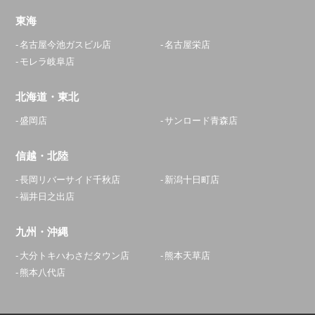
東海
名古屋今池ガスビル店
名古屋栄店
モレラ岐阜店
北海道・東北
盛岡店
サンロード青森店
信越・北陸
長岡リバーサイド千秋店
新潟十日町店
福井日之出店
九州・沖縄
大分トキハわさだタウン店
熊本天草店
熊本八代店