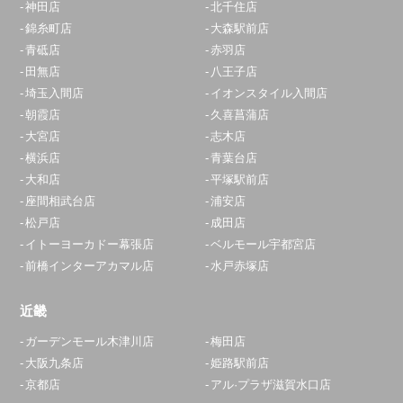
神田店
北千住店
錦糸町店
大森駅前店
青砥店
赤羽店
田無店
八王子店
埼玉入間店
イオンスタイル入間店
朝霞店
久喜菖蒲店
大宮店
志木店
横浜店
青葉台店
大和店
平塚駅前店
座間相武台店
浦安店
松戸店
成田店
イトーヨーカドー幕張店
ベルモール宇都宮店
前橋インターアカマル店
水戸赤塚店
近畿
ガーデンモール木津川店
梅田店
大阪九条店
姫路駅前店
京都店
アル·プラザ滋賀水口店