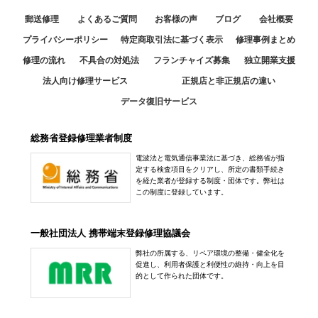
郵送修理
よくあるご質問
お客様の声
ブログ
会社概要
プライバシーポリシー
特定商取引法に基づく表示
修理事例まとめ
修理の流れ
不具合の対処法
フランチャイズ募集
独立開業支援
法人向け修理サービス
正規店と非正規店の違い
データ復旧サービス
総務省登録修理業者制度
電波法と電気通信事業法に基づき、総務省が指
定する検査項目をクリアし、所定の書類手続き
を経た業者が登録する制度・団体です。弊社は
この制度に登録しています。
一般社団法人 携帯端末登録修理協議会
弊社の所属する、リペア環境の整備・健全化を
促進し、利用者保護と利便性の維持・向上を目
的として作られた団体です。