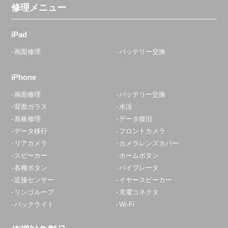
修理メニュー
iPad
画面修理
バッテリー交換
iPhone
画面修理
バッテリー交換
背面ガラス
水没
基板修理
データ復旧
データ移行
フロントカメラ
リアカメラ
カメラレンズカバー
スピーカー
ホームボタン
各種ボタン
バイブレータ
近接センサー
イヤースピーカー
リンゴループ
充電コネクタ
バックライト
Wi-Fi