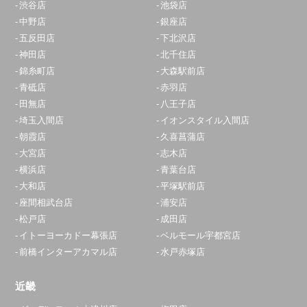
渋谷店
池袋店
中野店
銀座店
五反田店
下北沢店
神田店
北千住店
錦糸町店
大森駅前店
青砥店
赤羽店
田無店
八王子店
埼玉入間店
イオンスタイル入間店
朝霞店
久喜菖蒲店
大宮店
志木店
横浜店
青葉台店
大和店
平塚駅前店
座間相武台店
浦安店
松戸店
成田店
イトーヨーカドー幕張店
ベルモール宇都宮店
前橋インターアカマル店
水戸赤塚店
近畿