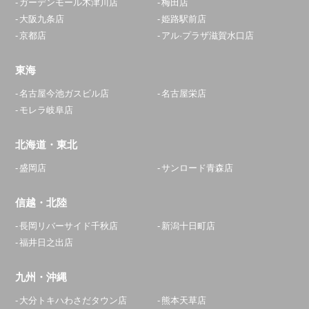
ガーデンモール木津川店
梅田店
大阪九条店
姫路駅前店
京都店
アル·プラザ滋賀水口店
東海
名古屋今池ガスビル店
名古屋栄店
モレラ岐阜店
北海道・東北
盛岡店
サンロード青森店
信越・北陸
長岡リバーサイド千秋店
新潟十日町店
福井日之出店
九州・沖縄
大分トキハわさだタウン店
熊本天草店