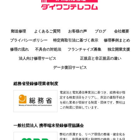
郵送修理
よくあるご質問
お客様の声
ブログ
会社概要
プライバシーポリシー
特定商取引法に基づく表示
修理事例まとめ
修理の流れ
不具合の対処法
フランチャイズ募集
独立開業支援
法人向け修理サービス
正規店と非正規店の違い
データ復旧サービス
総務省登録修理業者制度
電波法と電気通信事業法に基づき、総務省が指
定する検査項目をクリアし、所定の書類手続き
を経た業者が登録する制度・団体です。弊社は
この制度に登録しています。
一般社団法人 携帯端末登録修理協議会
弊社の所属する、リペア環境の整備・健全化を
促進し、利用者保護と利便性の維持・向上を目