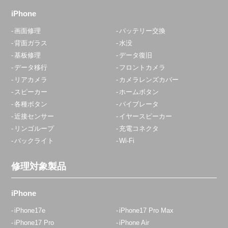
iPhone
画面修理
バッテリー交換
背面ガラス
水没
基板修理
データ復旧
データ移行
フロントカメラ
リアカメラ
カメラレンズカバー
スピーカー
ホームボタン
各種ボタン
バイブレータ
近接センサー
イヤースピーカー
リンゴループ
充電コネクタ
バックライト
Wi-Fi
修理対象製品
iPhone
iPhone17e
iPhone17 Pro Max
iPhone17 Pro
iPhone Air