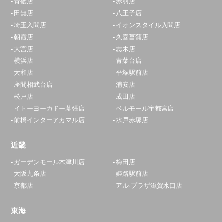
青砥店
赤羽店
田無店
八王子店
埼玉入間店
イオンスタイル入間店
朝霞店
久喜菖蒲店
大宮店
志木店
横浜店
青葉台店
大和店
平塚駅前店
座間相武台店
浦安店
松戸店
成田店
イトーヨーカドー幕張店
ベルモール宇都宮店
前橋インターアカマル店
水戸赤塚店
近畿
ガーデンモール木津川店
梅田店
大阪九条店
姫路駅前店
京都店
アル·プラザ滋賀水口店
東海