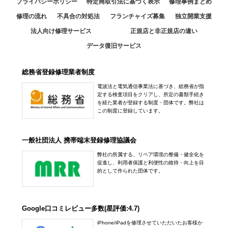
プライバシーポリシー
特定商取引法に基づく表示
修理事例まとめ
修理の流れ
不具合の対処法
フランチャイズ募集
独立開業支援
法人向け修理サービス
正規店と非正規店の違い
データ復旧サービス
総務省登録修理業者制度
電波法と電気通信事業法に基づき、総務省が指
定する検査項目をクリアし、所定の書類手続き
を経た業者が登録する制度・団体です。弊社は
この制度に登録しています。
一般社団法人 携帯端末登録修理協議会
弊社の所属する、リペア環境の整備・健全化を
促進し、利用者保護と利便性の維持・向上を目
的として作られた団体です。
Google口コミレビュー多数(星評価:4.7)
iPhone/iPadを修理させていただいたお客様か