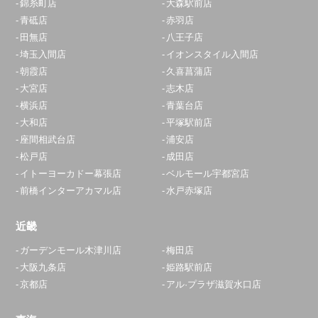
錦糸町店
大森駅前店
青砥店
赤羽店
田無店
八王子店
埼玉入間店
イオンスタイル入間店
朝霞店
久喜菖蒲店
大宮店
志木店
横浜店
青葉台店
大和店
平塚駅前店
座間相武台店
浦安店
松戸店
成田店
イトーヨーカドー幕張店
ベルモール宇都宮店
前橋インターアカマル店
水戸赤塚店
近畿
ガーデンモール木津川店
梅田店
大阪九条店
姫路駅前店
京都店
アル·プラザ滋賀水口店