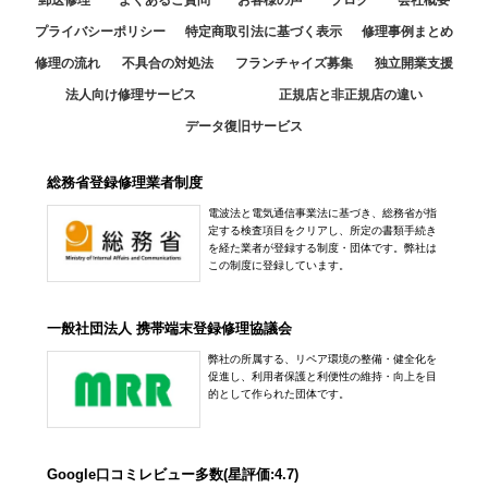
郵送修理
よくあるご質問
お客様の声
ブログ
会社概要
プライバシーポリシー
特定商取引法に基づく表示
修理事例まとめ
修理の流れ
不具合の対処法
フランチャイズ募集
独立開業支援
法人向け修理サービス
正規店と非正規店の違い
データ復旧サービス
総務省登録修理業者制度
電波法と電気通信事業法に基づき、総務省が指
定する検査項目をクリアし、所定の書類手続き
を経た業者が登録する制度・団体です。弊社は
この制度に登録しています。
一般社団法人 携帯端末登録修理協議会
弊社の所属する、リペア環境の整備・健全化を
促進し、利用者保護と利便性の維持・向上を目
的として作られた団体です。
Google口コミレビュー多数(星評価:4.7)