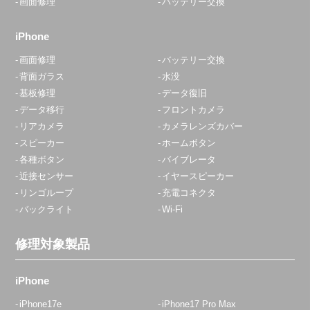
画面修理
バッテリー交換
iPhone
画面修理
バッテリー交換
背面ガラス
水没
基板修理
データ復旧
データ移行
フロントカメラ
リアカメラ
カメラレンズカバー
スピーカー
ホームボタン
各種ボタン
バイブレータ
近接センサー
イヤースピーカー
リンゴループ
充電コネクタ
バックライト
Wi-Fi
修理対象製品
iPhone
iPhone17e
iPhone17 Pro Max