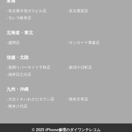
東海
名古屋今池ガスビル店
名古屋栄店
モレラ岐阜店
北海道・東北
盛岡店
サンロード青森店
信越・北陸
長岡リバーサイド千秋店
新潟十日町店
福井日之出店
九州・沖縄
大分トキハわさだタウン店
熊本天草店
熊本八代店
© 2025 iPhone修理のダイワンテレコム