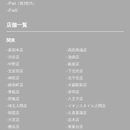
iPad（第3世代）
iPad2
店舗一覧
関東
新宿本店
高田馬場店
渋谷店
池袋店
中野店
銀座店
五反田店
下北沢店
神田店
北千住店
錦糸町店
大森駅前店
青砥店
赤羽店
田無店
八王子店
埼玉入間店
イオンスタイル入間店
朝霞店
久喜菖蒲店
大宮店
志木店
横浜店
青葉台店