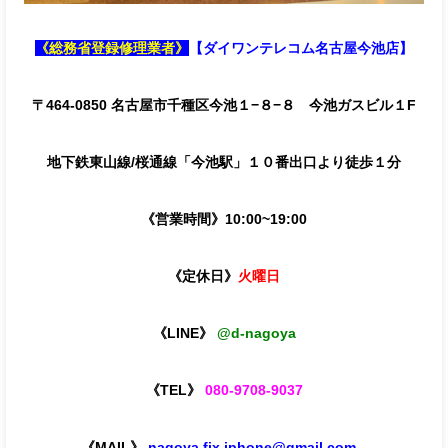
《総務省登録修理業者》
【ダイワンテレコム名古屋今池店】
〒464-0850 名古屋市千種区今池１−８−８ 今池ガスビル１F
地下鉄東山線/桜通線「今池駅」１０番出口より徒歩１分
《営業時間》10:00~19:00
《定休日》
火曜日
《LINE》
@d-nagoya
《TEL》
080-9708-9037
《MAIL》
nagoya.fix.iphone@gmail.com