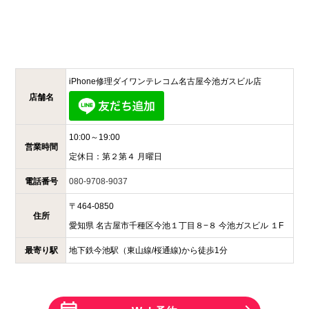
iPhone修理ダイワンテレコム
名古屋今池ガスビル店
店舗名
10:00～19:00
営業時間
定休日：
第２第４ 月曜日
電話番号
080-9708-9037
〒
464-0850
住所
愛知県
名古屋市千種区今池１丁目８−８
今池ガスビル １F
最寄り駅
地下鉄今池駅（東山線/桜通線)から徒歩1分