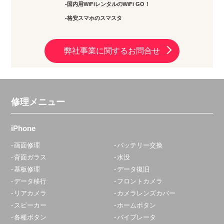
国内用WiFiレンタルのWiFi GO！
格安スマホのスマスタ
弊社事業に関するお問合せ
修理メニュー
iPhone
画面修理
バッテリー交換
背面ガラス
水没
基板修理
データ復旧
データ移行
フロントカメラ
リアカメラ
カメラレンズカバー
スピーカー
ホームボタン
各種ボタン
バイブレータ