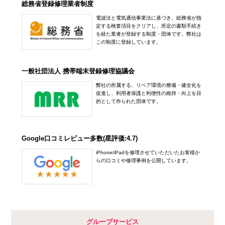
総務省登録修理業者制度
電波法と電気通信事業法に基づき、総務省が指
定する検査項目をクリアし、所定の書類手続き
を経た業者が登録する制度・団体です。弊社は
この制度に登録しています。
一般社団法人 携帯端末登録修理協議会
弊社の所属する、リペア環境の整備・健全化を
促進し、利用者保護と利便性の維持・向上を目
的として作られた団体です。
Google口コミレビュー多数(星評価:4.7)
iPhone/iPadを修理させていただいたお客様か
らの口コミや修理事例を公開しています。
グループサービス