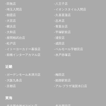
田無店
八王子店
埼玉入間店
イオンスタイル入間店
朝霞店
久喜菖蒲店
大宮店
志木店
横浜店
青葉台店
大和店
平塚駅前店
座間相武台店
浦安店
松戸店
成田店
イトーヨーカドー幕張店
ベルモール宇都宮店
前橋インターアカマル店
水戸赤塚店
近畿
ガーデンモール木津川店
梅田店
大阪九条店
姫路駅前店
京都店
アル·プラザ滋賀水口店
東海
名古屋今池ガスビル店
名古屋栄店