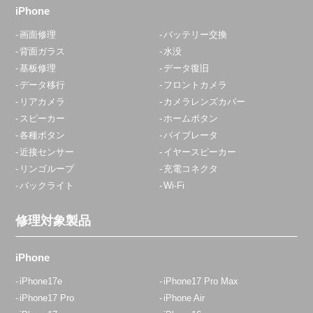
iPhone
画面修理
バッテリー交換
背面ガラス
水没
基板修理
データ復旧
データ移行
フロントカメラ
リアカメラ
カメラレンズカバー
スピーカー
ホームボタン
各種ボタン
バイブレータ
近接センサー
イヤースピーカー
リンゴループ
充電コネクタ
バックライト
Wi-Fi
修理対象製品
iPhone
iPhone17e
iPhone17 Pro Max
iPhone17 Pro
iPhone Air