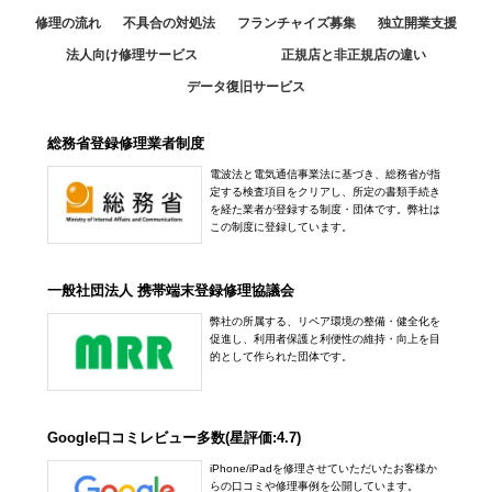
修理の流れ
不具合の対処法
フランチャイズ募集
独立開業支援
法人向け修理サービス
正規店と非正規店の違い
データ復旧サービス
総務省登録修理業者制度
電波法と電気通信事業法に基づき、総務省が指
定する検査項目をクリアし、所定の書類手続き
を経た業者が登録する制度・団体です。弊社は
この制度に登録しています。
一般社団法人 携帯端末登録修理協議会
弊社の所属する、リペア環境の整備・健全化を
促進し、利用者保護と利便性の維持・向上を目
的として作られた団体です。
Google口コミレビュー多数(星評価:4.7)
iPhone/iPadを修理させていただいたお客様か
らの口コミや修理事例を公開しています。