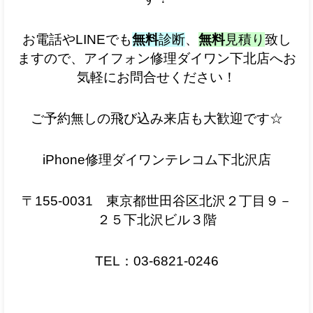
お電話やLINEでも
無料
診断
、
無料
見積り
致し
ます
ので、アイフォン修理ダイワン下北店へお
気軽にお問合せください！
ご予約無しの飛び込み来店も大歓迎です☆
iPhone修理ダイワンテレコム下北沢店
〒155-0031
東京都世田谷区北沢２丁目９－
２５下北沢ビル３階
TEL：03‐6821‐0246