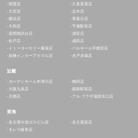
朝霞店
久喜菖蒲店
大宮店
志木店
横浜店
青葉台店
大和店
平塚駅前店
座間相武台店
浦安店
松戸店
成田店
イトーヨーカドー幕張店
ベルモール宇都宮店
前橋インターアカマル店
水戸赤塚店
近畿
ガーデンモール木津川店
梅田店
大阪九条店
姫路駅前店
京都店
アル·プラザ滋賀水口店
東海
名古屋今池ガスビル店
名古屋栄店
モレラ岐阜店