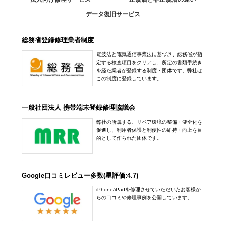
データ復旧サービス
総務省登録修理業者制度
電波法と電気通信事業法に基づき、総務省が指
定する検査項目をクリアし、所定の書類手続き
を経た業者が登録する制度・団体です。弊社は
この制度に登録しています。
一般社団法人 携帯端末登録修理協議会
弊社の所属する、リペア環境の整備・健全化を
促進し、利用者保護と利便性の維持・向上を目
的として作られた団体です。
Google口コミレビュー多数(星評価:4.7)
iPhone/iPadを修理させていただいたお客様か
らの口コミや修理事例を公開しています。