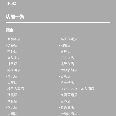
iPad2
店舗一覧
関東
新宿本店
高田馬場店
渋谷店
池袋店
中野店
銀座店
五反田店
下北沢店
神田店
北千住店
錦糸町店
大森駅前店
青砥店
赤羽店
田無店
八王子店
埼玉入間店
イオンスタイル入間店
朝霞店
久喜菖蒲店
大宮店
志木店
横浜店
青葉台店
大和店
平塚駅前店