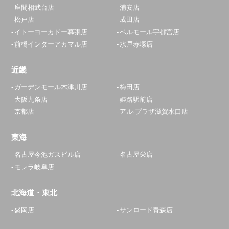
座間相武台店
浦安店
松戸店
成田店
イトーヨーカドー幕張店
ベルモール宇都宮店
前橋インターアカマル店
水戸赤塚店
近畿
ガーデンモール木津川店
梅田店
大阪九条店
姫路駅前店
京都店
アル·プラザ滋賀水口店
東海
名古屋今池ガスビル店
名古屋栄店
モレラ岐阜店
北海道・東北
盛岡店
サンロード青森店