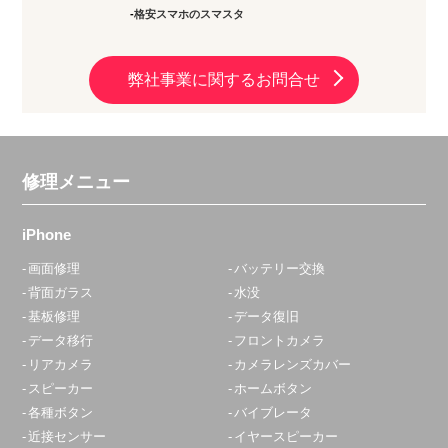
格安スマホのスマスタ
弊社事業に関するお問合せ
修理メニュー
iPhone
画面修理
バッテリー交換
背面ガラス
水没
基板修理
データ復旧
データ移行
フロントカメラ
リアカメラ
カメラレンズカバー
スピーカー
ホームボタン
各種ボタン
バイブレータ
近接センサー
イヤースピーカー