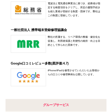
電波法と電気通信事業法に基づき、総務省が指
定する検査項目をクリアし、所定の書類手続き
を経た業者が登録する制度・団体です。弊社は
この制度に登録しています。
一般社団法人 携帯端末登録修理協議会
弊社の所属する、リペア環境の整備・健全化を
促進し、利用者保護と利便性の維持・向上を目
的として作られた団体です。
Google口コミレビュー多数(星評価:4.7)
iPhone/iPadを修理させていただいたお客様か
らの口コミや修理事例を公開しています。
グループサービス