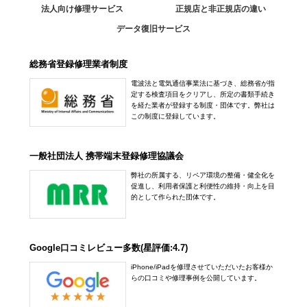
法人向け修理サービス
正規店と非正規店の違い
データ復旧サービス
総務省登録修理業者制度
電波法と電気通信事業法に基づき、総務省が指
定する検査項目をクリアし、所定の書類手続き
を経た業者が登録する制度・団体です。弊社は
この制度に登録しています。
一般社団法人 携帯端末登録修理協議会
弊社の所属する、リペア環境の整備・健全化を
促進し、利用者保護と利便性の維持・向上を目
的として作られた団体です。
Google口コミレビュー多数(星評価:4.7)
iPhone/iPadを修理させていただいたお客様か
らの口コミや修理事例を公開しています。