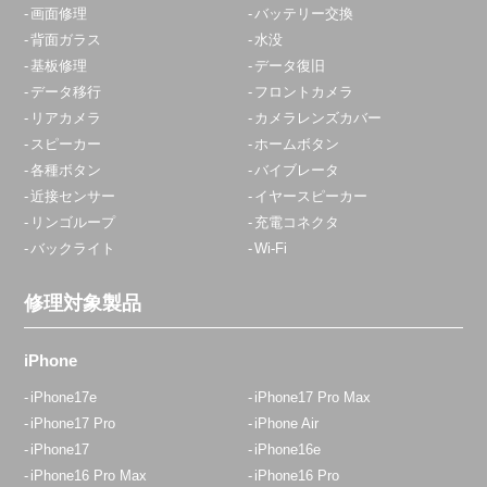
画面修理
バッテリー交換
背面ガラス
水没
基板修理
データ復旧
データ移行
フロントカメラ
リアカメラ
カメラレンズカバー
スピーカー
ホームボタン
各種ボタン
バイブレータ
近接センサー
イヤースピーカー
リンゴループ
充電コネクタ
バックライト
Wi-Fi
修理対象製品
iPhone
iPhone17e
iPhone17 Pro Max
iPhone17 Pro
iPhone Air
iPhone17
iPhone16e
iPhone16 Pro Max
iPhone16 Pro