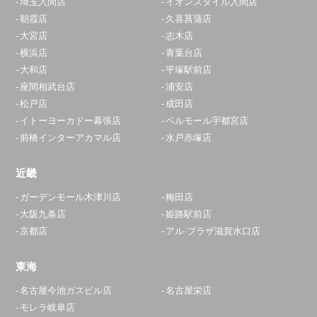
埼玉入間店
イオンスタイル入間店
朝霞店
久喜菖蒲店
大宮店
志木店
横浜店
青葉台店
大和店
平塚駅前店
座間相武台店
浦安店
松戸店
成田店
イトーヨーカドー幕張店
ベルモール宇都宮店
前橋インターアカマル店
水戸赤塚店
近畿
ガーデンモール木津川店
梅田店
大阪九条店
姫路駅前店
京都店
アル·プラザ滋賀水口店
東海
名古屋今池ガスビル店
名古屋栄店
モレラ岐阜店