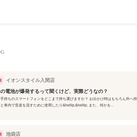
OG
イオンスタイル入間店
般
ホの電池が爆発するって聞くけど、実際どうなの？
手持ちのスマートフォンをどこまで持ち運びますか？ お出かけ時はもちろん外へ
車内で音楽を流すために使用したり&hellip;&hellip; また、何かを...
池袋店
般