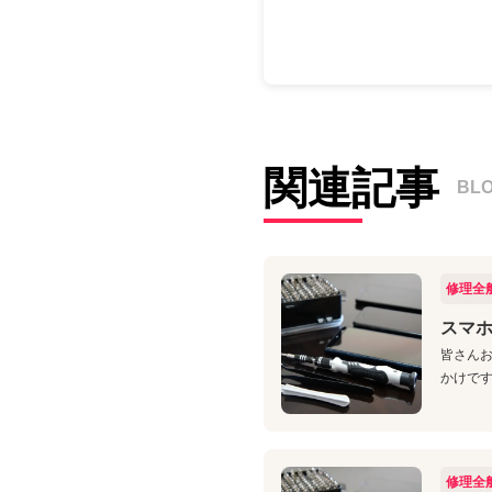
関連記事
BL
修理全
スマ
皆さんお
かけですと
修理全