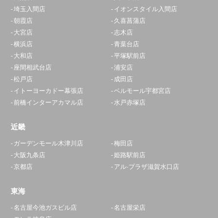
埼玉入間店
イオンスタイル入間店
朝霞店
久喜菖蒲店
大宮店
志木店
横浜店
青葉台店
大和店
平塚駅前店
座間相武台店
浦安店
松戸店
成田店
イトーヨーカドー幕張店
ベルモール宇都宮店
前橋インターアカマル店
水戸赤塚店
近畿
ガーデンモール木津川店
梅田店
大阪九条店
姫路駅前店
京都店
アル·プラザ滋賀水口店
東海
名古屋今池ガスビル店
名古屋栄店