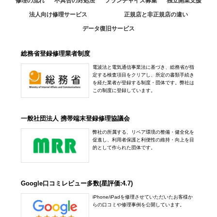
修理の流れ
不具合の対処法
フランチャイズ募集
独立開業支援
法人向け修理サービス
正規店と非正規店の違い
データ復旧サービス
総務省登録修理業者制度
電波法と電気通信事業法に基づき、総務省が指
定する検査項目をクリアし、所定の書類手続き
を経た業者が登録する制度・団体です。弊社は
この制度に登録しています。
一般社団法人 携帯端末登録修理協議会
弊社の所属する、リペア環境の整備・健全化を
促進し、利用者保護と利便性の維持・向上を目
的として作られた団体です。
Google口コミレビュー多数(星評価:4.7)
iPhone/iPadを修理させていただいたお客様か
らの口コミや修理事例を公開しています。