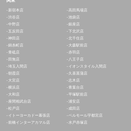
関東
新宿本店
高田馬場店
渋谷店
池袋店
中野店
銀座店
五反田店
下北沢店
神田店
北千住店
錦糸町店
大森駅前店
青砥店
赤羽店
田無店
八王子店
埼玉入間店
イオンスタイル入間店
朝霞店
久喜菖蒲店
大宮店
志木店
横浜店
青葉台店
大和店
平塚駅前店
座間相武台店
浦安店
松戸店
成田店
イトーヨーカドー幕張店
ベルモール宇都宮店
前橋インターアカマル店
水戸赤塚店