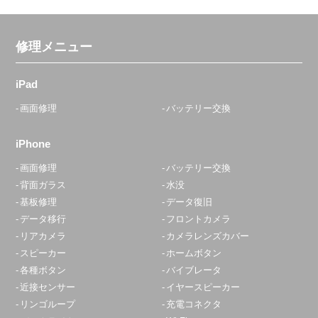
修理メニュー
iPad
画面修理
バッテリー交換
iPhone
画面修理
バッテリー交換
背面ガラス
水没
基板修理
データ復旧
データ移行
フロントカメラ
リアカメラ
カメラレンズカバー
スピーカー
ホームボタン
各種ボタン
バイブレータ
近接センサー
イヤースピーカー
リンゴループ
充電コネクタ