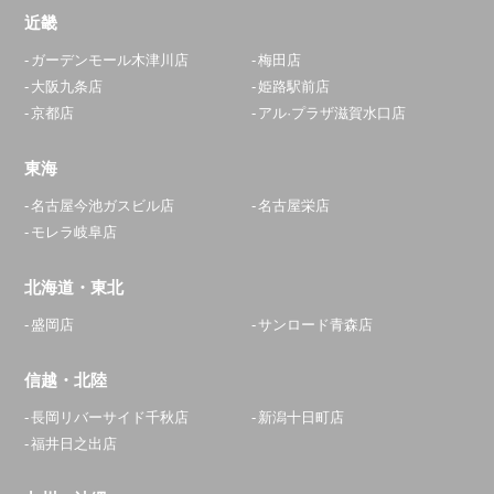
近畿
ガーデンモール木津川店
梅田店
大阪九条店
姫路駅前店
京都店
アル·プラザ滋賀水口店
東海
名古屋今池ガスビル店
名古屋栄店
モレラ岐阜店
北海道・東北
盛岡店
サンロード青森店
信越・北陸
長岡リバーサイド千秋店
新潟十日町店
福井日之出店