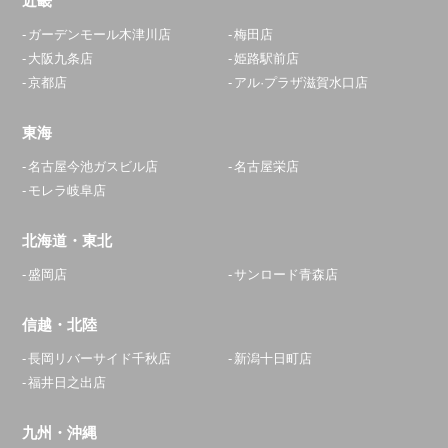
近畿
ガーデンモール木津川店
梅田店
大阪九条店
姫路駅前店
京都店
アル·プラザ滋賀水口店
東海
名古屋今池ガスビル店
名古屋栄店
モレラ岐阜店
北海道・東北
盛岡店
サンロード青森店
信越・北陸
長岡リバーサイド千秋店
新潟十日町店
福井日之出店
九州・沖縄