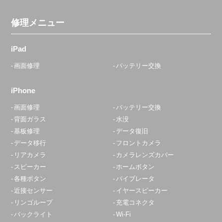
修理メニュー
iPad
画面修理
バッテリー交換
iPhone
画面修理
バッテリー交換
背面ガラス
水没
基板修理
データ復旧
データ移行
フロントカメラ
リアカメラ
カメラレンズカバー
スピーカー
ホームボタン
各種ボタン
バイブレータ
近接センサー
イヤースピーカー
リンゴループ
充電コネクタ
バックライト
Wi-Fi