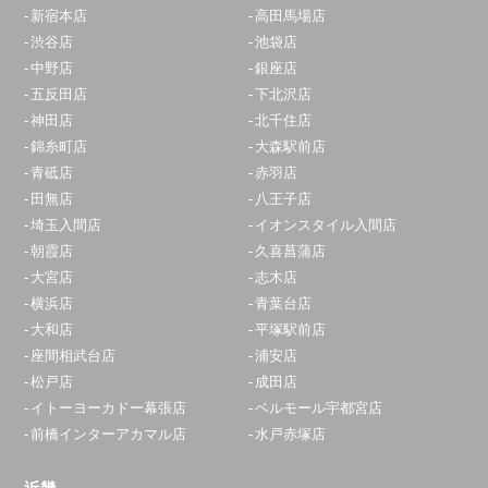
新宿本店
高田馬場店
渋谷店
池袋店
中野店
銀座店
五反田店
下北沢店
神田店
北千住店
錦糸町店
大森駅前店
青砥店
赤羽店
田無店
八王子店
埼玉入間店
イオンスタイル入間店
朝霞店
久喜菖蒲店
大宮店
志木店
横浜店
青葉台店
大和店
平塚駅前店
座間相武台店
浦安店
松戸店
成田店
イトーヨーカドー幕張店
ベルモール宇都宮店
前橋インターアカマル店
水戸赤塚店