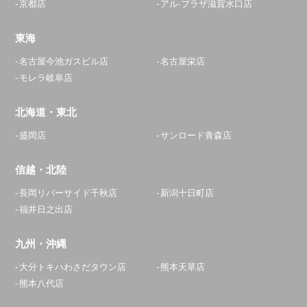
京都店
アル·プラザ滋賀水口店
東海
名古屋今池ガスビル店
名古屋栄店
モレラ岐阜店
北海道・東北
盛岡店
サンロード青森店
信越・北陸
長岡リバーサイド千秋店
新潟十日町店
福井日之出店
九州・沖縄
大分トキハわさだタウン店
熊本天草店
熊本八代店