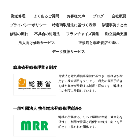
郵送修理
よくあるご質問
お客様の声
ブログ
会社概要
プライバシーポリシー
特定商取引法に基づく表示
修理事例まとめ
修理の流れ
不具合の対処法
フランチャイズ募集
独立開業支援
法人向け修理サービス
正規店と非正規店の違い
データ復旧サービス
総務省登録修理業者制度
電波法と電気通信事業法に基づき、総務省が指
定する検査項目をクリアし、所定の書類手続き
を経た業者が登録する制度・団体です。弊社は
この制度に登録しています。
一般社団法人 携帯端末登録修理協議会
弊社の所属する、リペア環境の整備・健全化を
促進し、利用者保護と利便性の維持・向上を目
的として作られた団体です。