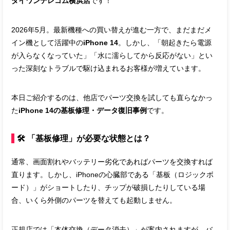
ダイワンテレコム横浜店
です！
2026年5月。最新機種への買い替えが進む一方で、まだまだメ
イン機として活躍中の
iPhone 14
。しかし、「朝起きたら電源
が入らなくなっていた」「水に濡らしてから反応がない」とい
った深刻なトラブルで駆け込まれるお客様が増えています。
本日ご紹介するのは、他店でパーツ交換を試しても直らなかっ
た
iPhone 14の基板修理・データ復旧事例
です。
🛠 「基板修理」が必要な状態とは？
通常、画面割れやバッテリー劣化であればパーツを交換すれば
直ります。しかし、iPhoneの心臓部である「基板（ロジックボ
ード）」がショートしたり、チップが破損したりしている場
合、いくら外側のパーツを替えても起動しません。
正規店では「本体交換（データ消去）」が案内されますが、バ