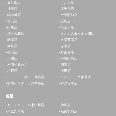
五反田店
下北沢店
神田店
北千住店
錦糸町店
大森駅前店
青砥店
赤羽店
田無店
八王子店
埼玉入間店
イオンスタイル入間店
朝霞店
久喜菖蒲店
大宮店
志木店
横浜店
青葉台店
大和店
平塚駅前店
座間相武台店
浦安店
松戸店
成田店
イトーヨーカドー幕張店
ベルモール宇都宮店
前橋インターアカマル店
水戸赤塚店
近畿
ガーデンモール木津川店
梅田店
大阪九条店
姫路駅前店