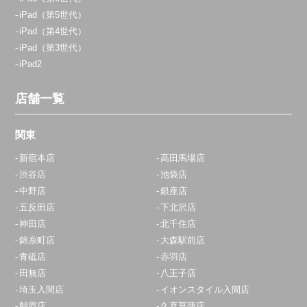
iPad（第5世代）
iPad（第4世代）
iPad（第3世代）
iPad2
店舗一覧
関東
新宿本店
高田馬場店
渋谷店
池袋店
中野店
銀座店
五反田店
下北沢店
神田店
北千住店
錦糸町店
大森駅前店
青砥店
赤羽店
田無店
八王子店
埼玉入間店
イオンスタイル入間店
朝霞店
久喜菖蒲店