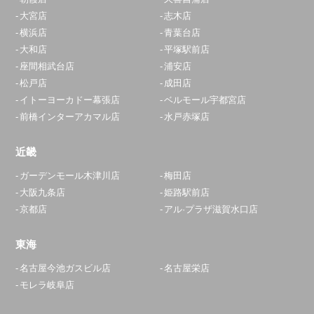
大宮店
志木店
横浜店
青葉台店
大和店
平塚駅前店
座間相武台店
浦安店
松戸店
成田店
イトーヨーカドー幕張店
ベルモール宇都宮店
前橋インターアカマル店
水戸赤塚店
近畿
ガーデンモール木津川店
梅田店
大阪九条店
姫路駅前店
京都店
アル·プラザ滋賀水口店
東海
名古屋今池ガスビル店
名古屋栄店
モレラ岐阜店