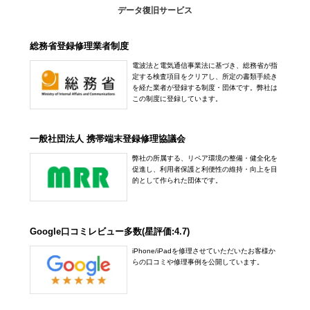
データ復旧サービス
総務省登録修理業者制度
電波法と電気通信事業法に基づき、総務省が指
定する検査項目をクリアし、所定の書類手続き
を経た業者が登録する制度・団体です。弊社は
この制度に登録しています。
一般社団法人 携帯端末登録修理協議会
弊社の所属する、リペア環境の整備・健全化を
促進し、利用者保護と利便性の維持・向上を目
的として作られた団体です。
Google口コミレビュー多数(星評価:4.7)
iPhone/iPadを修理させていただいたお客様か
らの口コミや修理事例を公開しています。