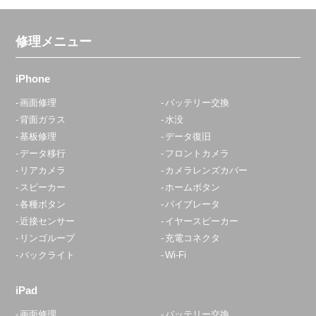
修理メニュー
iPhone
画面修理
バッテリー交換
背面ガラス
水没
基板修理
データ復旧
データ移行
フロントカメラ
リアカメラ
カメラレンズカバー
スピーカー
ホームボタン
各種ボタン
バイブレータ
近接センサー
イヤースピーカー
リンゴループ
充電コネクタ
バックライト
Wi-Fi
iPad
画面修理
バッテリー交換