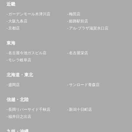
近畿
ガーデンモール木津川店
梅田店
大阪九条店
姫路駅前店
京都店
アル·プラザ滋賀水口店
東海
名古屋今池ガスビル店
名古屋栄店
モレラ岐阜店
北海道・東北
盛岡店
サンロード青森店
信越・北陸
長岡リバーサイド千秋店
新潟十日町店
福井日之出店
九州・沖縄