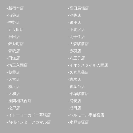
新宿本店
高田馬場店
渋谷店
池袋店
中野店
銀座店
五反田店
下北沢店
神田店
北千住店
錦糸町店
大森駅前店
青砥店
赤羽店
田無店
八王子店
埼玉入間店
イオンスタイル入間店
朝霞店
久喜菖蒲店
大宮店
志木店
横浜店
青葉台店
大和店
平塚駅前店
座間相武台店
浦安店
松戸店
成田店
イトーヨーカドー幕張店
ベルモール宇都宮店
前橋インターアカマル店
水戸赤塚店