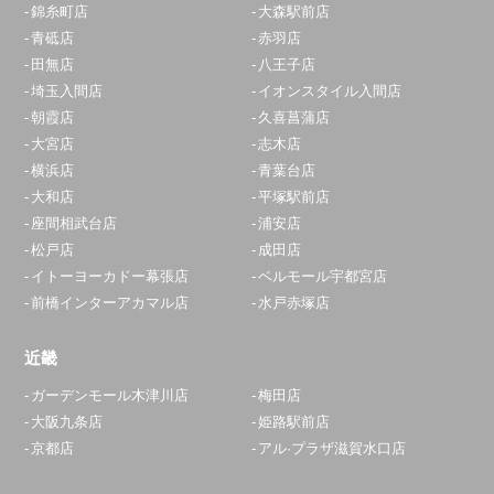
錦糸町店
大森駅前店
青砥店
赤羽店
田無店
八王子店
埼玉入間店
イオンスタイル入間店
朝霞店
久喜菖蒲店
大宮店
志木店
横浜店
青葉台店
大和店
平塚駅前店
座間相武台店
浦安店
松戸店
成田店
イトーヨーカドー幕張店
ベルモール宇都宮店
前橋インターアカマル店
水戸赤塚店
近畿
ガーデンモール木津川店
梅田店
大阪九条店
姫路駅前店
京都店
アル·プラザ滋賀水口店