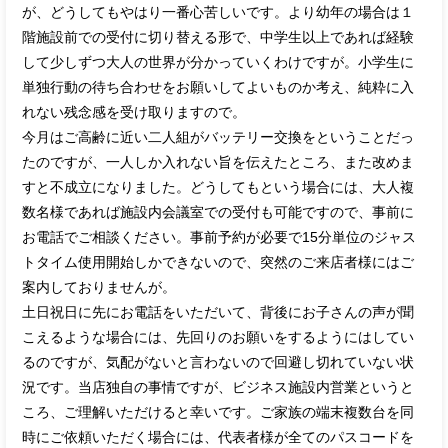
が、どうしてもやはり一番心苦しいです。より幼年の場合は１
階施設前での受付に切り替える形で、中学生以上であれば経験
して少しずつ大人の世界が分かっていくわけですが。小学生に
単独行動の待ち合わせをお願いしてよいものか考え、純粋に入
れない残念感を受け取りますので。
今月はご高齢に近い二人組がバッテリー交換をということだっ
たのですが、一人しか入れない旨を伝えたところ、また改めま
すと不成立になりました。どうしてもという場合には、大人複
数名様であれば施設内会議室での受付も可能ですので、事前に
お電話でご相談ください。事前予約が必要で15分単位のジャス
トタイム使用開始しかできないので、突然のご来店者様にはご
案内しておりませんが。
土日祝日に先にお電話をいただいて、背後にお子さんの声が聞
こえるような場合には、先回りのお願いをするようにはしてい
るのですが、気配がないと言わないので回避し切れていない状
況です。当店独自の事情ですが、ビジネス施設内営業というと
ころ、ご理解いただけると幸いです。ご家族の端末複数台を同
時にご依頼いただく場合には、代表者様が全てのパスコードを