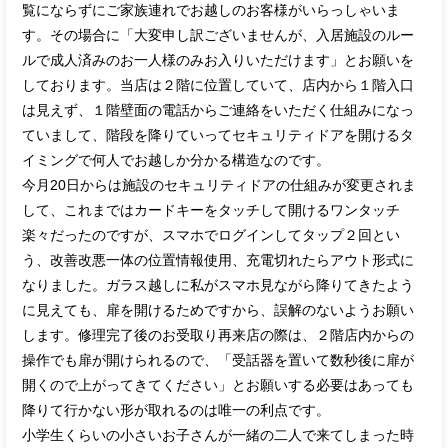
覧にならずにご家族連れでお越しのお客様がいらっしゃいま
す。その場合に「大変申し訳ございませんが、入居施設のルー
ルで成人済みのお一人様のみお入りいただけます」とお願いを
しております。当店は２階に位置していて、店内から１階入口
は見えず、１階壁面の電話からご連絡をいただく仕組みになっ
ていまして、階段を降りていってセキュリティドアを開けるタ
イミングで何人でお越しか分かる構造なのです。
今月20日からは施設のセキュリティドアの仕組みが変更されま
して、これまではカードキーをタッチして開けるワンタッチ
楽々だったのですが、スマホでログインしてタップ２回とい
う、改善改悪一体の位置情報使用、充電切れたらアウト形式に
なりました。ガラス越しに私がスマホ見ながら降りてきたよう
に見えても、扉を開けるためですから、誤解のないようお願い
します。修理完了後のお受取り再来店の際は、２階店内からの
操作でも扉が開けられるので、「受話器を置いて数秒後に扉が
開くので上がってきてください」とお願いする必要はあっても
降りて行かない形が取れるのは唯一の利点です。
小学生くらいの小さいお子さんが一緒の二人で来てしまった時