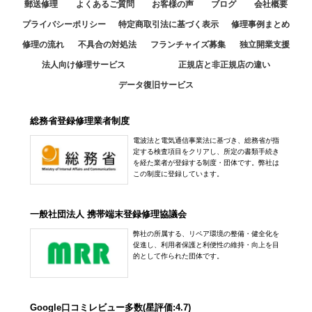
郵送修理
よくあるご質問
お客様の声
ブログ
会社概要
プライバシーポリシー
特定商取引法に基づく表示
修理事例まとめ
修理の流れ
不具合の対処法
フランチャイズ募集
独立開業支援
法人向け修理サービス
正規店と非正規店の違い
データ復旧サービス
総務省登録修理業者制度
電波法と電気通信事業法に基づき、総務省が指
定する検査項目をクリアし、所定の書類手続き
を経た業者が登録する制度・団体です。弊社は
この制度に登録しています。
一般社団法人 携帯端末登録修理協議会
弊社の所属する、リペア環境の整備・健全化を
促進し、利用者保護と利便性の維持・向上を目
的として作られた団体です。
Google口コミレビュー多数(星評価:4.7)