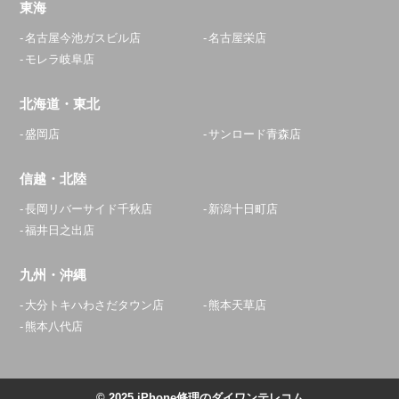
東海
名古屋今池ガスビル店
名古屋栄店
モレラ岐阜店
北海道・東北
盛岡店
サンロード青森店
信越・北陸
長岡リバーサイド千秋店
新潟十日町店
福井日之出店
九州・沖縄
大分トキハわさだタウン店
熊本天草店
熊本八代店
© 2025 iPhone修理のダイワンテレコム