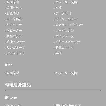
画面修理
バッテリー交換
背面ガラス
水没
基板修理
データ復旧
データ移行
フロントカメラ
リアカメラ
カメラレンズカバー
スピーカー
ホームボタン
各種ボタン
バイブレータ
近接センサー
イヤースピーカー
リンゴループ
充電コネクタ
バックライト
Wi-Fi
iPad
画面修理
バッテリー交換
修理対象製品
iPhone
iPhone17e
iPhone17 Pro Max