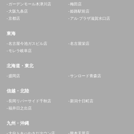
ガーデンモール木津川店
梅田店
大阪九条店
姫路駅前店
京都店
アル·プラザ滋賀水口店
東海
名古屋今池ガスビル店
名古屋栄店
モレラ岐阜店
北海道・東北
盛岡店
サンロード青森店
信越・北陸
長岡リバーサイド千秋店
新潟十日町店
福井日之出店
九州・沖縄
大分トキハわさだタウン店
熊本天草店