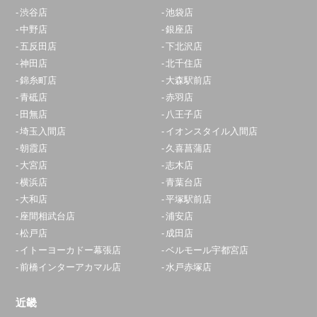
渋谷店
池袋店
中野店
銀座店
五反田店
下北沢店
神田店
北千住店
錦糸町店
大森駅前店
青砥店
赤羽店
田無店
八王子店
埼玉入間店
イオンスタイル入間店
朝霞店
久喜菖蒲店
大宮店
志木店
横浜店
青葉台店
大和店
平塚駅前店
座間相武台店
浦安店
松戸店
成田店
イトーヨーカドー幕張店
ベルモール宇都宮店
前橋インターアカマル店
水戸赤塚店
近畿