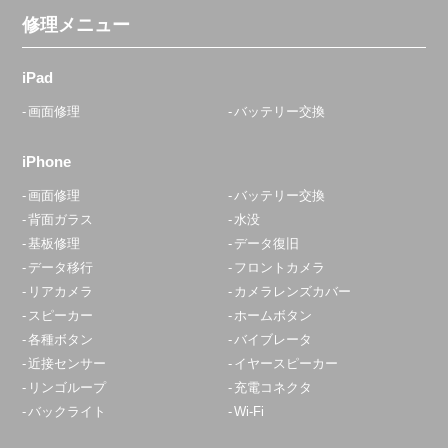
修理メニュー
iPad
画面修理
バッテリー交換
iPhone
画面修理
バッテリー交換
背面ガラス
水没
基板修理
データ復旧
データ移行
フロントカメラ
リアカメラ
カメラレンズカバー
スピーカー
ホームボタン
各種ボタン
バイブレータ
近接センサー
イヤースピーカー
リンゴループ
充電コネクタ
バックライト
Wi-Fi