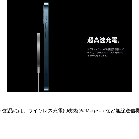
le製品には、ワイヤレス充電(Qi規格)やMagSafeなど無線送