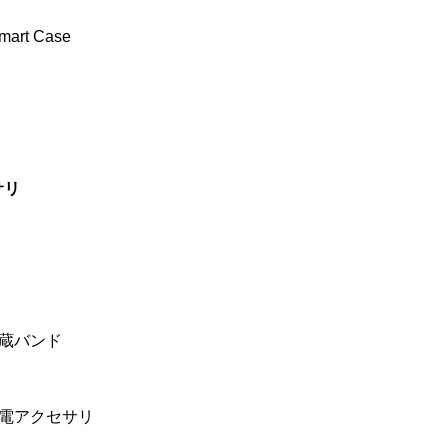
art Case
サリ
石内蔵バンド
磁気充電アクセサリ