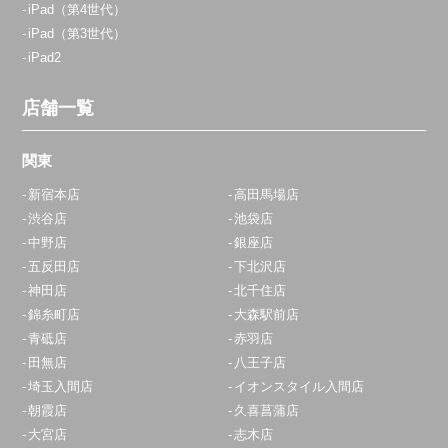
iPad（第4世代）
iPad（第3世代）
iPad2
店舗一覧
関東
新宿本店
高田馬場店
渋谷店
池袋店
中野店
銀座店
五反田店
下北沢店
神田店
北千住店
錦糸町店
大森駅前店
青砥店
赤羽店
田無店
八王子店
埼玉入間店
イオンスタイル入間店
朝霞店
久喜菖蒲店
大宮店
志木店