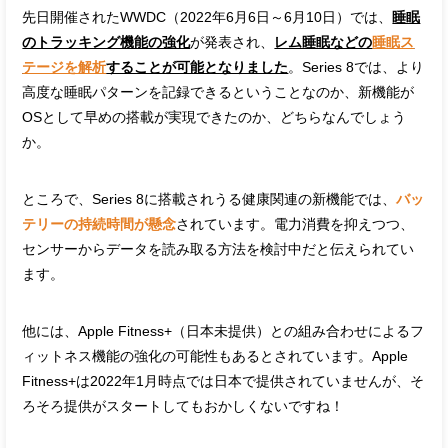
先日開催されたWWDC（2022年6月6日～6月10日）では、
睡眠
のトラッキング機能の強化
が発表され、
レム睡眠などの
睡眠ス
テージを解析
することが可能となりました
。Series 8では、より
高度な睡眠パターンを記録できるということなのか、新機能が
OSとして早めの搭載が実現できたのか、どちらなんでしょう
か。
ところで、Series 8に搭載されうる健康関連の新機能では、
バッ
テリーの持続時間が懸念
されています。電力消費を抑えつつ、
センサーからデータを読み取る方法を検討中だと伝えられてい
ます。
他には、Apple Fitness+（日本未提供）との組み合わせによるフ
ィットネス機能の強化の可能性もあるとされています。Apple
Fitness+は2022年1月時点では日本で提供されていませんが、そ
ろそろ提供がスタートしてもおかしくないですね！