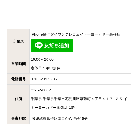
iPhone修理ダイワンテレコム
イトーヨーカドー幕張店
店舗名
10:00～20:00
営業時間
定休日：
年中無休
電話番号
070-3209-9235
〒
262-0032
住所
千葉県
千葉県千葉市花見川区幕張町４丁目４１７−２５
イ
トーヨーカドー幕張店 1階
最寄り駅
JR総武線幕張駅南口から徒歩10分