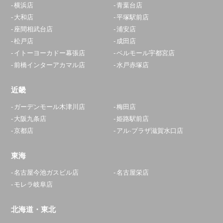
横浜店
青葉台店
大和店
平塚駅前店
座間相武台店
浦安店
松戸店
成田店
イトーヨーカドー幕張店
ベルモール宇都宮店
前橋インターアカマル店
水戸赤塚店
近畿
ガーデンモール木津川店
梅田店
大阪九条店
姫路駅前店
京都店
アル·プラザ滋賀水口店
東海
名古屋今池ガスビル店
名古屋栄店
モレラ岐阜店
北海道・東北