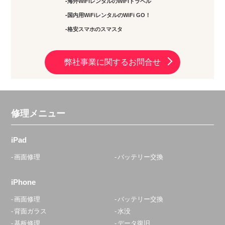
海外WiFiレンタルのWiFiトラベル
国内用WiFiレンタルのWiFi GO！
格安スマホのスマスタ
弊社事業に関するお問合せ
修理メニュー
iPad
画面修理
バッテリー交換
iPhone
画面修理
バッテリー交換
背面ガラス
水没
基板修理
データ復旧