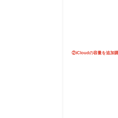
②iCloudの容量を追