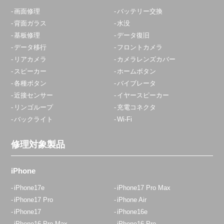
画面修理
バッテリー交換
背面ガラス
水没
基板修理
データ復旧
データ移行
フロントカメラ
リアカメラ
カメラレンズカバー
スピーカー
ホームボタン
各種ボタン
バイブレータ
近接センサー
イヤースピーカー
リンゴループ
充電コネクタ
バックライト
Wi-Fi
修理対象製品
iPhone
iPhone17e
iPhone17 Pro Max
iPhone17 Pro
iPhone Air
iPhone17
iPhone16e
iPhone16 Pro Max
iPhone16 Pro