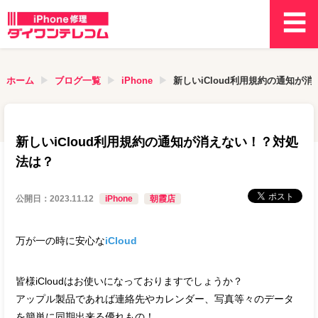
ホーム
ブログ一覧
iPhone
新しいiCloud利用規約の通知が
新しいiCloud利用規約の通知が消えない！？対処
法は？
公開日：
2023.11.12
iPhone
朝霞店
万が一の時に安心な
iCloud
皆様iCloudはお使いになっておりますでしょうか？
アップル製品であれば連絡先やカレンダー、写真等々のデータ
を簡単に同期出来る優れもの！