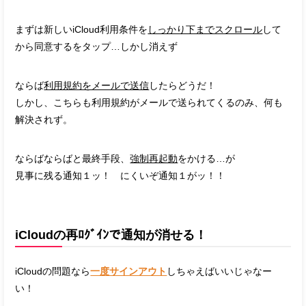
まずは新しいiCloud利用条件を
しっかり下までスクロール
して
から同意するをタップ…しかし消えず
ならば
利用規約をメールで送信
したらどうだ！
しかし、こちらも利用規約がメールで送られてくるのみ、何も
解決されず。
ならばならばと最終手段、
強制再起動
をかける…が
見事に残る通知１ッ！ にくいぞ通知１がッ！！
iCloudの再ﾛｸﾞｲﾝで通知が消せる！
iCloudの問題なら
一度サインアウト
しちゃえばいいじゃなー
い！