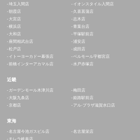
埼玉入間店
イオンスタイル入間店
朝霞店
久喜菖蒲店
大宮店
志木店
横浜店
青葉台店
大和店
平塚駅前店
座間相武台店
浦安店
松戸店
成田店
イトーヨーカドー幕張店
ベルモール宇都宮店
前橋インターアカマル店
水戸赤塚店
近畿
ガーデンモール木津川店
梅田店
大阪九条店
姫路駅前店
京都店
アル·プラザ滋賀水口店
東海
名古屋今池ガスビル店
名古屋栄店
モレラ岐阜店