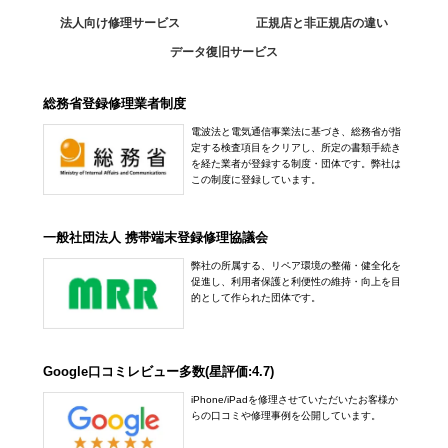
法人向け修理サービス
正規店と非正規店の違い
データ復旧サービス
総務省登録修理業者制度
電波法と電気通信事業法に基づき、総務省が指
定する検査項目をクリアし、所定の書類手続き
を経た業者が登録する制度・団体です。弊社は
この制度に登録しています。
一般社団法人 携帯端末登録修理協議会
弊社の所属する、リペア環境の整備・健全化を
促進し、利用者保護と利便性の維持・向上を目
的として作られた団体です。
Google口コミレビュー多数(星評価:4.7)
iPhone/iPadを修理させていただいたお客様か
らの口コミや修理事例を公開しています。