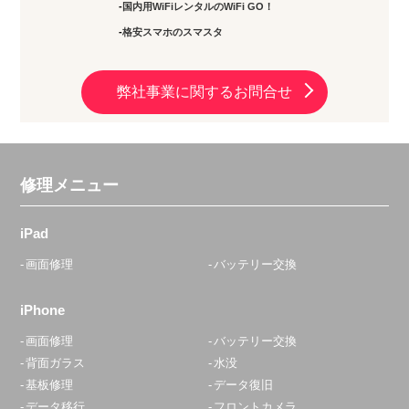
国内用WiFiレンタルのWiFi GO！
格安スマホのスマスタ
弊社事業に関するお問合せ
修理メニュー
iPad
画面修理
バッテリー交換
iPhone
画面修理
バッテリー交換
背面ガラス
水没
基板修理
データ復旧
データ移行
フロントカメラ