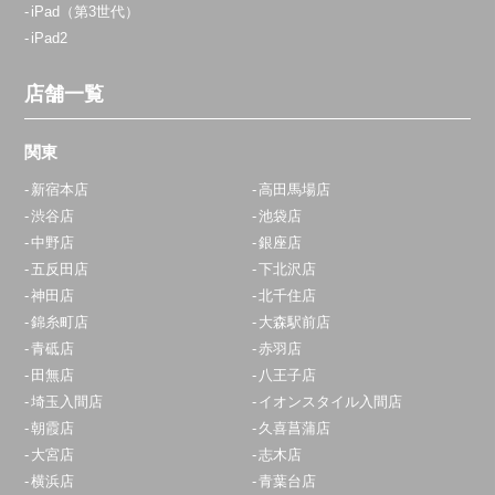
iPad（第3世代）
iPad2
店舗一覧
関東
新宿本店
高田馬場店
渋谷店
池袋店
中野店
銀座店
五反田店
下北沢店
神田店
北千住店
錦糸町店
大森駅前店
青砥店
赤羽店
田無店
八王子店
埼玉入間店
イオンスタイル入間店
朝霞店
久喜菖蒲店
大宮店
志木店
横浜店
青葉台店