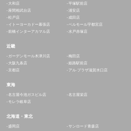
大和店
平塚駅前店
座間相武台店
浦安店
松戸店
成田店
イトーヨーカドー幕張店
ベルモール宇都宮店
前橋インターアカマル店
水戸赤塚店
近畿
ガーデンモール木津川店
梅田店
大阪九条店
姫路駅前店
京都店
アル·プラザ滋賀水口店
東海
名古屋今池ガスビル店
名古屋栄店
モレラ岐阜店
北海道・東北
盛岡店
サンロード青森店