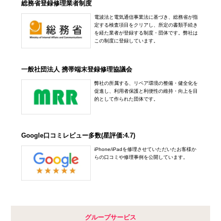
総務省登録修理業者制度
電波法と電気通信事業法に基づき、総務省が指
定する検査項目をクリアし、所定の書類手続き
を経た業者が登録する制度・団体です。弊社は
この制度に登録しています。
一般社団法人 携帯端末登録修理協議会
弊社の所属する、リペア環境の整備・健全化を
促進し、利用者保護と利便性の維持・向上を目
的として作られた団体です。
Google口コミレビュー多数(星評価:4.7)
iPhone/iPadを修理させていただいたお客様か
らの口コミや修理事例を公開しています。
グループサービス