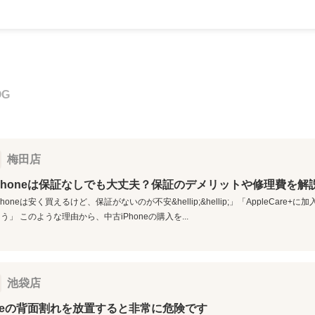
OG
梅田店
Phoneは保証なしでも大丈夫？保証のデメリットや修理費を解
honeは安く買えるけど、保証がないのが不安&hellip;&hellip;」「AppleCar
う」 このような理由から、中古iPhoneの購入を...
池袋店
oneの背面割れを放置すると非常に危険です