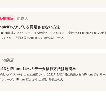
池袋店
法/機能紹介
ppleIDでアプリを同期させない方法！
p; iPhone修理のダイワンテレコム池袋店でございます。 最近ではiPhoneとiPad
しょうか。 今回は同じApple IDを複数端末で使い...
池袋店
one13とiPhone14へのデータ移行方法は超簡単！
ne修理のダイワンテレコム池袋店です。 2021年9月24日に発売されたiPhone13シリ
e14シリーズ。 iPhone12と比較した際、外観上の大...