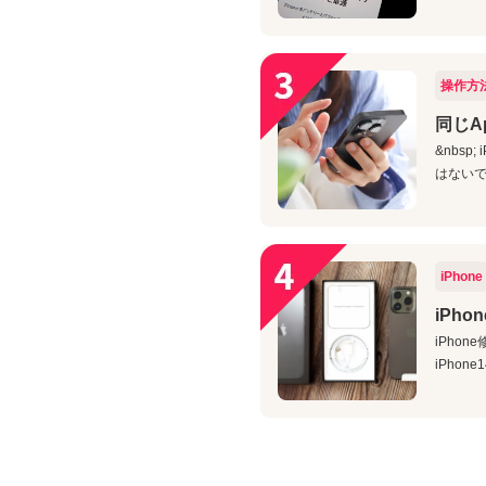
操作方
同じA
&nbs
はないで
iPhone
iPh
iPho
iPhon