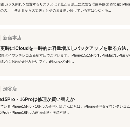
ne背面ガラス割れを放置するリスクとは？見た目以上に危険な理由を解説 &nbsp; iP
のの、「使えるから大丈夫」とそのまま使い続けている方は少なくあ...
新宿本店
更時にiCloudを一時的に容量増加しバックアップを取る方法
e修理ダイワンテレコム新宿本店でございます。iPhone15/15Pro/15ProMax/15P
どに予約が好評みたいです。iPhoneXやiPh...
渋谷店
ne15Pro・16Proは修理か買い替えか
ているiPhone15Pro・16Proの修理相談 こんにちは。iPhone修理ダイワンテレ
e15ProやiPhone16Proの画面修理・液晶不良...