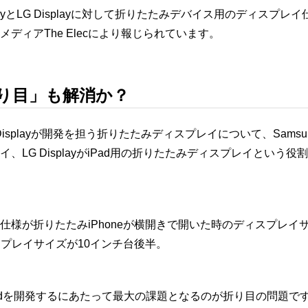
DisplayとLG Displayに対して折りたたみデバイス用のディス
ディアThe Elecにより報じられています。
り目」も解消か？
とLG Displayが開発を担う折りたたみディスプレイについて、Samsung 
、LG DisplayがiPad用の折りたたみディスプレイという
仕様が折りたたみiPhoneが横開きで開いた時のディスプレイ
スプレイサイズが10インチ台後半。
iPadを開発するにあたって最大の課題となるのが折り目の問題で