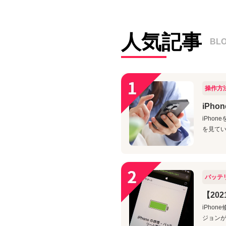
人気記事
BL
操作方
iPh
iPho
を見てい
バッテ
【20
iPho
ジョンが