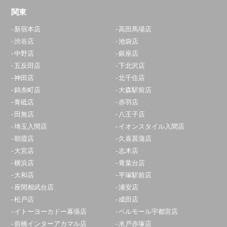
関東
新宿本店
高田馬場店
渋谷店
池袋店
中野店
銀座店
五反田店
下北沢店
神田店
北千住店
錦糸町店
大森駅前店
青砥店
赤羽店
田無店
八王子店
埼玉入間店
イオンスタイル入間店
朝霞店
久喜菖蒲店
大宮店
志木店
横浜店
青葉台店
大和店
平塚駅前店
座間相武台店
浦安店
松戸店
成田店
イトーヨーカドー幕張店
ベルモール宇都宮店
前橋インターアカマル店
水戸赤塚店