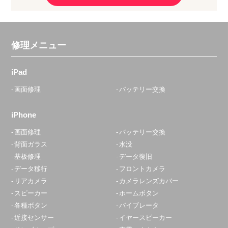
修理メニュー
iPad
画面修理
バッテリー交換
iPhone
画面修理
バッテリー交換
背面ガラス
水没
基板修理
データ復旧
データ移行
フロントカメラ
リアカメラ
カメラレンズカバー
スピーカー
ホームボタン
各種ボタン
バイブレータ
近接センサー
イヤースピーカー