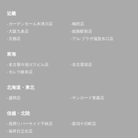
近畿
ガーデンモール木津川店
梅田店
大阪九条店
姫路駅前店
京都店
アル·プラザ滋賀水口店
東海
名古屋今池ガスビル店
名古屋栄店
モレラ岐阜店
北海道・東北
盛岡店
サンロード青森店
信越・北陸
長岡リバーサイド千秋店
新潟十日町店
福井日之出店