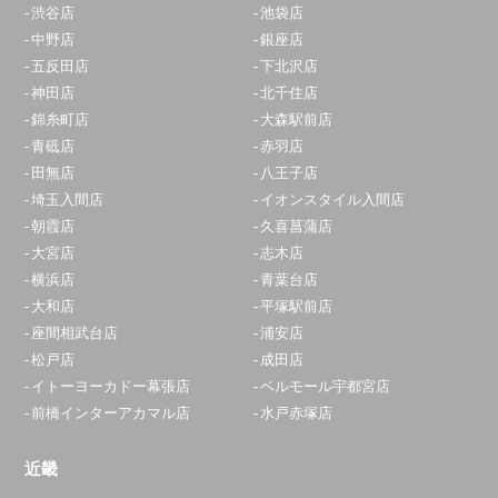
渋谷店
池袋店
中野店
銀座店
五反田店
下北沢店
神田店
北千住店
錦糸町店
大森駅前店
青砥店
赤羽店
田無店
八王子店
埼玉入間店
イオンスタイル入間店
朝霞店
久喜菖蒲店
大宮店
志木店
横浜店
青葉台店
大和店
平塚駅前店
座間相武台店
浦安店
松戸店
成田店
イトーヨーカドー幕張店
ベルモール宇都宮店
前橋インターアカマル店
水戸赤塚店
近畿