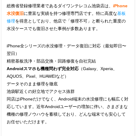
総務省登録修理業者であるダイワンテレコム池袋店は、
iPhone
水没復旧
に豊富な実績を持つ修理専門店です。特に高度な
基板
修理
を得意としており、他店で「修理不可」と断られた重度の
水没ケースでも復旧させた事例が多数あります。
iPhone全シリーズの水没修理・データ復旧に対応（最短即日〜
翌日）
精密基板洗浄・部品交換・回路修復を自社完結
Androidスマホも機種問わず完全対応
（Galaxy、Xperia、
AQUOS、Pixel、HUAWEIなど）
データそのまま修理を徹底
池袋駅近くの好立地でアクセス抜群
同店はiPhoneだけでなく、Android端末の水没修理にも幅広く対
応しています。近年Androidユーザーの増加に伴い、さまざまな
機種の修理ノウハウを蓄積しており、どんな端末でも安心して
お任せいただけます。