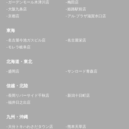
ガーデンモール木津川店
梅田店
大阪九条店
姫路駅前店
京都店
アル·プラザ滋賀水口店
東海
名古屋今池ガスビル店
名古屋栄店
モレラ岐阜店
北海道・東北
盛岡店
サンロード青森店
信越・北陸
長岡リバーサイド千秋店
新潟十日町店
福井日之出店
九州・沖縄
大分トキハわさだタウン店
熊本天草店