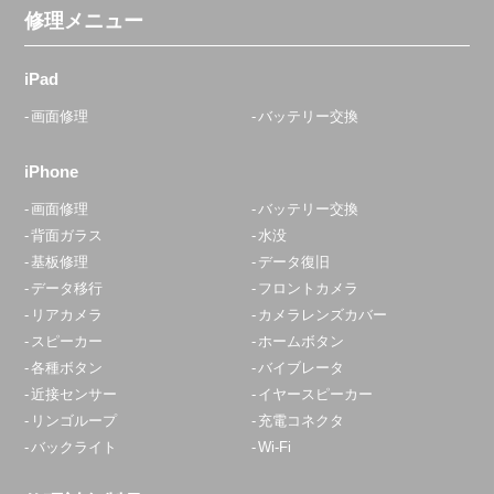
修理メニュー
iPad
画面修理
バッテリー交換
iPhone
画面修理
バッテリー交換
背面ガラス
水没
基板修理
データ復旧
データ移行
フロントカメラ
リアカメラ
カメラレンズカバー
スピーカー
ホームボタン
各種ボタン
バイブレータ
近接センサー
イヤースピーカー
リンゴループ
充電コネクタ
バックライト
Wi-Fi