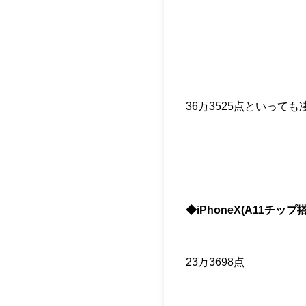
36万3525点といっ
◆iPhoneX(A11チップ
23万3698点