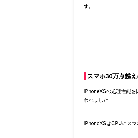
す。
スマホ30万点越
iPhoneXSの処理性
われました。
iPhoneXSはCPU