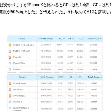
分かりますがiPhoneXと比べるとCPUは約1.4倍、GPUは約
PU速度が50％向上した」と伝えられたように改めてA12を搭載した