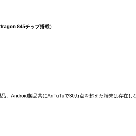
apdragon 845チップ搭載）
OS製品、Android製品共にAnTuTuで30万点を超えた端末は存