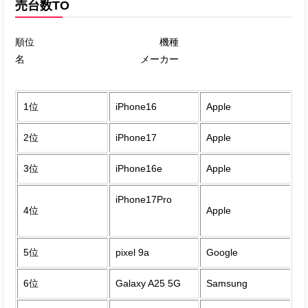
売台数TO
順位 機種
名 メーカー
1位
iPhone16
Apple
2位
iPhone17
Apple
3位
iPhone16e
Apple
iPhone17Pro
4位
Apple
5位
pixel 9a
Google
6位
Galaxy A25 5G
Samsung