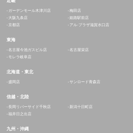
近畿
ガーデンモール木津川店
梅田店
大阪九条店
姫路駅前店
京都店
アル·プラザ滋賀水口店
東海
名古屋今池ガスビル店
名古屋栄店
モレラ岐阜店
北海道・東北
盛岡店
サンロード青森店
信越・北陸
長岡リバーサイド千秋店
新潟十日町店
福井日之出店
九州・沖縄