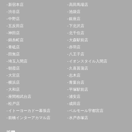
新宿本店
高田馬場店
渋谷店
池袋店
中野店
銀座店
五反田店
下北沢店
神田店
北千住店
錦糸町店
大森駅前店
青砥店
赤羽店
田無店
八王子店
埼玉入間店
イオンスタイル入間店
朝霞店
久喜菖蒲店
大宮店
志木店
横浜店
青葉台店
大和店
平塚駅前店
座間相武台店
浦安店
松戸店
成田店
イトーヨーカドー幕張店
ベルモール宇都宮店
前橋インターアカマル店
水戸赤塚店