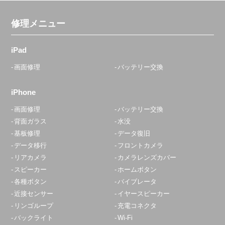
修理メニュー
iPad
画面修理
バッテリー交換
iPhone
画面修理
バッテリー交換
背面ガラス
水没
基板修理
データ復旧
データ移行
フロントカメラ
リアカメラ
カメラレンズカバー
スピーカー
ホームボタン
各種ボタン
バイブレータ
近接センサー
イヤースピーカー
リンゴループ
充電コネクタ
バックライト
Wi-Fi