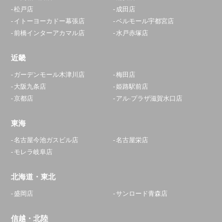
松戸店
成田店
イトーヨーカドー幕張店
ベルモール宇都宮店
前橋インターアカマル店
水戸赤塚店
近畿
ガーデンモール木津川店
梅田店
大阪九条店
姫路駅前店
京都店
アル·プラザ滋賀水口店
東海
名古屋今池ガスビル店
名古屋栄店
モレラ岐阜店
北海道・東北
盛岡店
サンロード青森店
信越・北陸