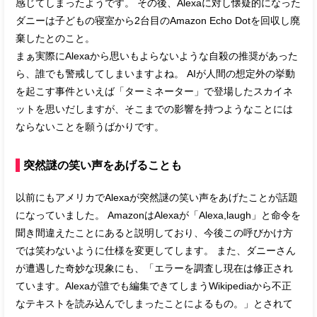
感じてしまったようです。 その後、Alexaに対し懐疑的になった
ダニーは子どもの寝室から2台目のAmazon Echo Dotを回収し廃
棄したとのこと。
まぁ実際にAlexaから思いもよらないような自殺の推奨があった
ら、誰でも警戒してしまいますよね。 AIが人間の想定外の挙動
を起こす事件といえば「ターミネーター」で登場したスカイネ
ットを思いだしますが、そこまでの影響を持つようなことには
ならないことを願うばかりです。
突然謎の笑い声をあげることも
以前にもアメリカでAlexaが突然謎の笑い声をあげたことが話題
になっていました。 AmazonはAlexaが「Alexa,laugh」と命令を
聞き間違えたことにあると説明しており、今後この呼びかけ方
では笑わないように仕様を変更してします。 また、ダニーさん
が遭遇した奇妙な現象にも、「エラーを調査し現在は修正され
ています。Alexaが誰でも編集できてしまうWikipediaから不正
なテキストを読み込んでしまったことによるもの。」とされて