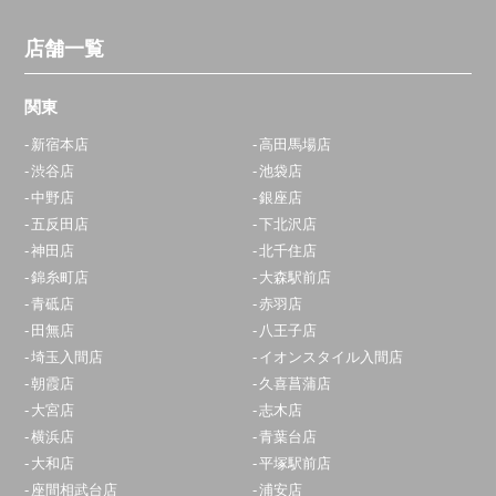
店舗一覧
関東
新宿本店
高田馬場店
渋谷店
池袋店
中野店
銀座店
五反田店
下北沢店
神田店
北千住店
錦糸町店
大森駅前店
青砥店
赤羽店
田無店
八王子店
埼玉入間店
イオンスタイル入間店
朝霞店
久喜菖蒲店
大宮店
志木店
横浜店
青葉台店
大和店
平塚駅前店
座間相武台店
浦安店