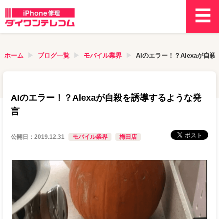
ホーム
ブログ一覧
モバイル業界
AIのエラー！？Alexaが自
AIのエラー！？Alexaが自殺を誘導するような発
言
公開日：
2019.12.31
モバイル業界
梅田店