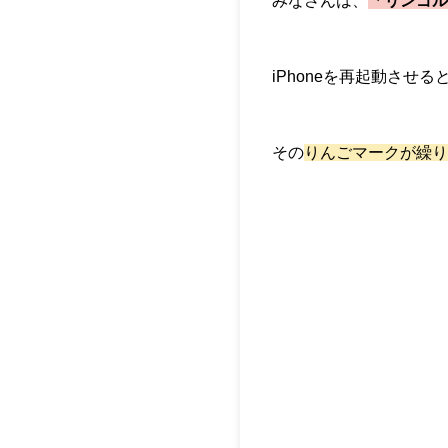
みなさんは、
「リンゴル
iPhoneを再起動させ
その
りんごマークが繰り