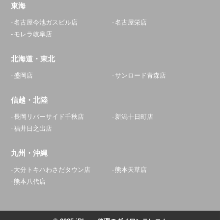
東海
名古屋今池ガスビル店
名古屋栄店
モレラ岐阜店
北海道・東北
盛岡店
サンロード青森店
信越・北陸
長岡リバーサイド千秋店
新潟十日町店
福井日之出店
九州・沖縄
大分トキハわさだタウン店
熊本天草店
熊本八代店