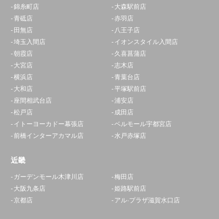
錦糸町店
大森駅前店
青砥店
赤羽店
田無店
八王子店
埼玉入間店
イオンスタイル入間店
朝霞店
久喜菖蒲店
大宮店
志木店
横浜店
青葉台店
大和店
平塚駅前店
座間相武台店
浦安店
松戸店
成田店
イトーヨーカドー幕張店
ベルモール宇都宮店
前橋インターアカマル店
水戸赤塚店
近畿
ガーデンモール木津川店
梅田店
大阪九条店
姫路駅前店
京都店
アル·プラザ滋賀水口店