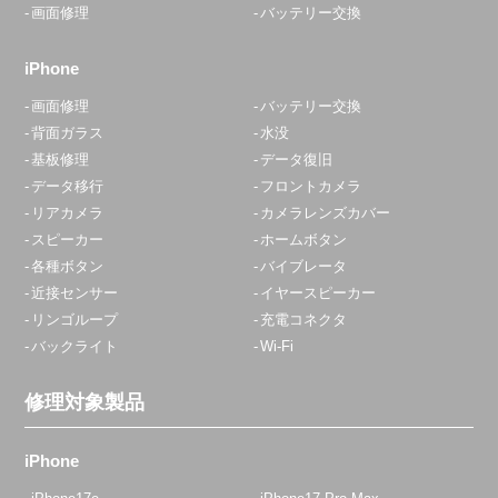
画面修理
バッテリー交換
iPhone
画面修理
バッテリー交換
背面ガラス
水没
基板修理
データ復旧
データ移行
フロントカメラ
リアカメラ
カメラレンズカバー
スピーカー
ホームボタン
各種ボタン
バイブレータ
近接センサー
イヤースピーカー
リンゴループ
充電コネクタ
バックライト
Wi-Fi
修理対象製品
iPhone