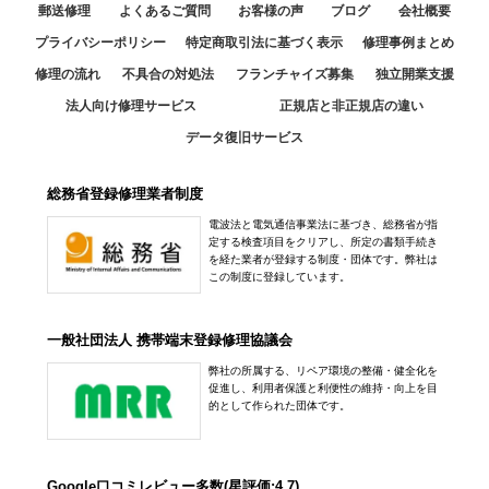
郵送修理
よくあるご質問
お客様の声
ブログ
会社概要
プライバシーポリシー
特定商取引法に基づく表示
修理事例まとめ
修理の流れ
不具合の対処法
フランチャイズ募集
独立開業支援
法人向け修理サービス
正規店と非正規店の違い
データ復旧サービス
総務省登録修理業者制度
電波法と電気通信事業法に基づき、総務省が指
定する検査項目をクリアし、所定の書類手続き
を経た業者が登録する制度・団体です。弊社は
この制度に登録しています。
一般社団法人 携帯端末登録修理協議会
弊社の所属する、リペア環境の整備・健全化を
促進し、利用者保護と利便性の維持・向上を目
的として作られた団体です。
Google口コミレビュー多数(星評価:4.7)