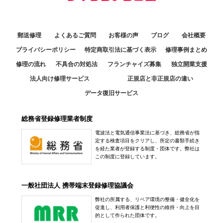
郵送修理
よくあるご質問
お客様の声
ブログ
会社概要
プライバシーポリシー
特定商取引法に基づく表示
修理事例まとめ
修理の流れ
不具合の対処法
フランチャイズ募集
独立開業支援
法人向け修理サービス
正規店と非正規店の違い
データ復旧サービス
総務省登録修理業者制度
電波法と電気通信事業法に基づき、総務省が指
定する検査項目をクリアし、所定の書類手続き
を経た業者が登録する制度・団体です。弊社は
この制度に登録しています。
一般社団法人 携帯端末登録修理協議会
弊社の所属する、リペア環境の整備・健全化を
促進し、利用者保護と利便性の維持・向上を目
的として作られた団体です。