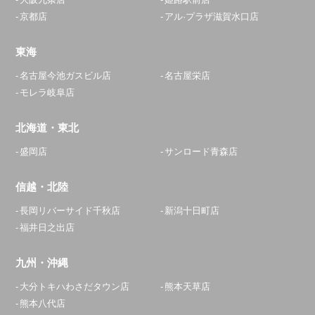
京都店
アル·プラザ滋賀水口店
東海
名古屋今池ガスビル店
名古屋栄店
モレラ岐阜店
北海道・東北
盛岡店
サンロード青森店
信越・北陸
長岡リバーサイド千秋店
新潟十日町店
福井日之出店
九州・沖縄
大分トキハわさだタウン店
熊本天草店
熊本八代店