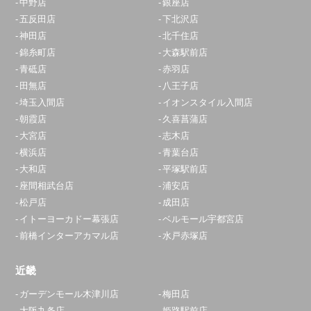
中野店
銀座店
五反田店
下北沢店
神田店
北千住店
錦糸町店
大森駅前店
青砥店
赤羽店
田無店
八王子店
埼玉入間店
イオンスタイル入間店
朝霞店
久喜菖蒲店
大宮店
志木店
横浜店
青葉台店
大和店
平塚駅前店
座間相武台店
浦安店
松戸店
成田店
イトーヨーカドー幕張店
ベルモール宇都宮店
前橋インターアカマル店
水戸赤塚店
近畿
ガーデンモール木津川店
梅田店
大阪九条店
姫路駅前店