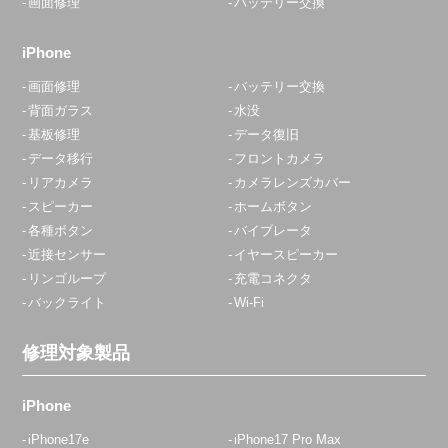
画面修理
バッテリー交換
iPhone
画面修理
バッテリー交換
背面ガラス
水没
基板修理
データ復旧
データ移行
フロントカメラ
リアカメラ
カメラレンズカバー
スピーカー
ホームボタン
各種ボタン
バイブレータ
近接センサー
イヤースピーカー
リンゴループ
充電コネクタ
バックライト
Wi-Fi
修理対象製品
iPhone
iPhone17e
iPhone17 Pro Max