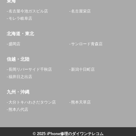
東海
名古屋今池ガスビル店
名古屋栄店
モレラ岐阜店
北海道・東北
盛岡店
サンロード青森店
信越・北陸
長岡リバーサイド千秋店
新潟十日町店
福井日之出店
九州・沖縄
大分トキハわさだタウン店
熊本天草店
熊本八代店
© 2025 iPhone修理のダイワンテレコム