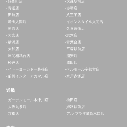
錦糸町店
大森駅前店
青砥店
赤羽店
田無店
八王子店
埼玉入間店
イオンスタイル入間店
朝霞店
久喜菖蒲店
大宮店
志木店
横浜店
青葉台店
大和店
平塚駅前店
座間相武台店
浦安店
松戸店
成田店
イトーヨーカドー幕張店
ベルモール宇都宮店
前橋インターアカマル店
水戸赤塚店
近畿
ガーデンモール木津川店
梅田店
大阪九条店
姫路駅前店
京都店
アル·プラザ滋賀水口店