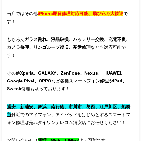
当店ではその他
iPhone即日修理対応可能、飛び込み大歓迎
で
す！
もちろん
ガラス割れ、液晶破損、バッテリー交換、充電不良、
カメラ修理、リンゴループ復旧、基盤修理
なども対応可能で
す！
その他
Xperia、GALAXY、ZenFone、Nexus、 HUAWEI、
Google Pixel、OPPO
など各種
スマートフォン修理
や
iPad、
Switch
修理も承っております！
浦安、新浦安、舞浜、南行徳、市川市、葛西、江戸川区、船橋
市
付近でのアイフォン、アイパッドをはじめとするスマートフ
ォン修理は是非ダイワンテレコム浦安店にお任せください！
お問い合わせは
電話、Web、LINE@
より可能です！