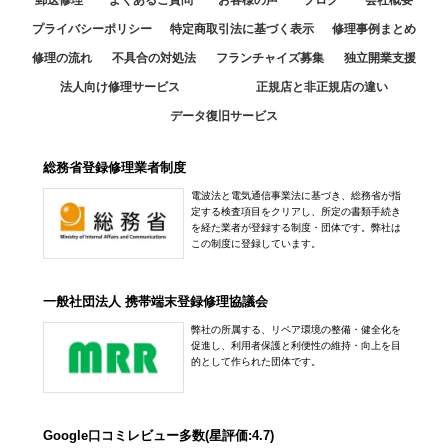
郵送修理
よくあるご質問
お客様の声
ブログ
会社概要
プライバシーポリシー
特定商取引法に基づく表示
修理事例まとめ
修理の流れ
不具合の対処法
フランチャイズ募集
独立開業支援
法人向け修理サービス
正規店と非正規店の違い
データ復旧サービス
総務省登録修理業者制度
電波法と電気通信事業法に基づき、総務省が指
定する検査項目をクリアし、所定の書類手続き
を経た業者が登録する制度・団体です。弊社は
この制度に登録しています。
一般社団法人 携帯端末登録修理協議会
弊社の所属する、リペア環境の整備・健全化を
促進し、利用者保護と利便性の維持・向上を目
的として作られた団体です。
Google口コミレビュー多数(星評価:4.7)