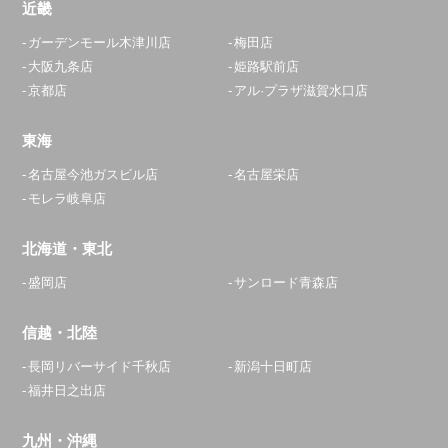
近畿
ガーデンモール木津川店
梅田店
大阪九条店
姫路駅前店
京都店
アル·プラザ滋賀水口店
東海
名古屋今池ガスビル店
名古屋栄店
モレラ岐阜店
北海道・東北
盛岡店
サンロード青森店
信越・北陸
長岡リバーサイド千秋店
新潟十日町店
福井日之出店
九州・沖縄