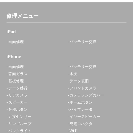
修理メニュー
iPad
画面修理
バッテリー交換
iPhone
画面修理
バッテリー交換
背面ガラス
水没
基板修理
データ復旧
データ移行
フロントカメラ
リアカメラ
カメラレンズカバー
スピーカー
ホームボタン
各種ボタン
バイブレータ
近接センサー
イヤースピーカー
リンゴループ
充電コネクタ
バックライト
Wi-Fi