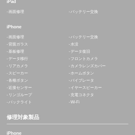
iPad
画面修理
バッテリー交換
iPhone
画面修理
バッテリー交換
背面ガラス
水没
基板修理
データ復旧
データ移行
フロントカメラ
リアカメラ
カメラレンズカバー
スピーカー
ホームボタン
各種ボタン
バイブレータ
近接センサー
イヤースピーカー
リンゴループ
充電コネクタ
バックライト
Wi-Fi
修理対象製品
iPhone