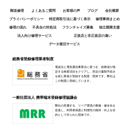
郵送修理
よくあるご質問
お客様の声
ブログ
会社概要
プライバシーポリシー
特定商取引法に基づく表示
修理事例まとめ
修理の流れ
不具合の対処法
フランチャイズ募集
独立開業支援
法人向け修理サービス
正規店と非正規店の違い
データ復旧サービス
総務省登録修理業者制度
電波法と電気通信事業法に基づき、総務省が指
定する検査項目をクリアし、所定の書類手続き
を経た業者が登録する制度・団体です。弊社は
この制度に登録しています。
一般社団法人 携帯端末登録修理協議会
弊社の所属する、リペア環境の整備・健全化を
促進し、利用者保護と利便性の維持・向上を目
的として作られた団体です。