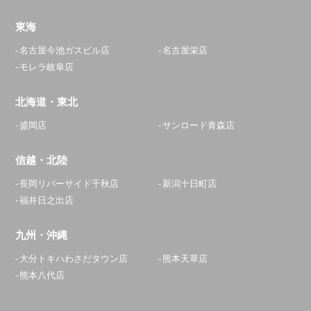
東海
名古屋今池ガスビル店
名古屋栄店
モレラ岐阜店
北海道・東北
盛岡店
サンロード青森店
信越・北陸
長岡リバーサイド千秋店
新潟十日町店
福井日之出店
九州・沖縄
大分トキハわさだタウン店
熊本天草店
熊本八代店