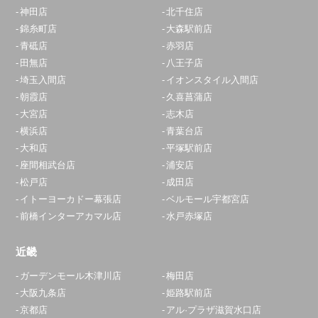
神田店
北千住店
錦糸町店
大森駅前店
青砥店
赤羽店
田無店
八王子店
埼玉入間店
イオンスタイル入間店
朝霞店
久喜菖蒲店
大宮店
志木店
横浜店
青葉台店
大和店
平塚駅前店
座間相武台店
浦安店
松戸店
成田店
イトーヨーカドー幕張店
ベルモール宇都宮店
前橋インターアカマル店
水戸赤塚店
近畿
ガーデンモール木津川店
梅田店
大阪九条店
姫路駅前店
京都店
アル·プラザ滋賀水口店