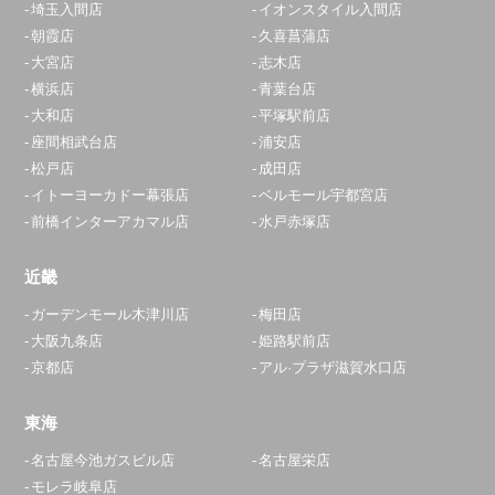
埼玉入間店
イオンスタイル入間店
朝霞店
久喜菖蒲店
大宮店
志木店
横浜店
青葉台店
大和店
平塚駅前店
座間相武台店
浦安店
松戸店
成田店
イトーヨーカドー幕張店
ベルモール宇都宮店
前橋インターアカマル店
水戸赤塚店
近畿
ガーデンモール木津川店
梅田店
大阪九条店
姫路駅前店
京都店
アル·プラザ滋賀水口店
東海
名古屋今池ガスビル店
名古屋栄店
モレラ岐阜店