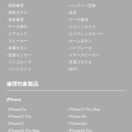
画面修理
バッテリー交換
背面ガラス
水没
基板修理
データ復旧
データ移行
フロントカメラ
リアカメラ
カメラレンズカバー
スピーカー
ホームボタン
各種ボタン
バイブレータ
近接センサー
イヤースピーカー
リンゴループ
充電コネクタ
バックライト
Wi-Fi
修理対象製品
iPhone
iPhone17e
iPhone17 Pro Max
iPhone17 Pro
iPhone Air
iPhone17
iPhone16e
iPhone16 Pro Max
iPhone16 Pro