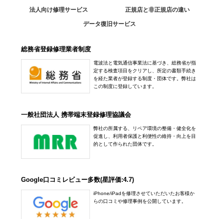
法人向け修理サービス
正規店と非正規店の違い
データ復旧サービス
総務省登録修理業者制度
電波法と電気通信事業法に基づき、総務省が指
定する検査項目をクリアし、所定の書類手続き
を経た業者が登録する制度・団体です。弊社は
この制度に登録しています。
一般社団法人 携帯端末登録修理協議会
弊社の所属する、リペア環境の整備・健全化を
促進し、利用者保護と利便性の維持・向上を目
的として作られた団体です。
Google口コミレビュー多数(星評価:4.7)
iPhone/iPadを修理させていただいたお客様か
らの口コミや修理事例を公開しています。