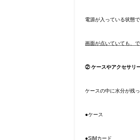
電源が入っている状態
画面が点いていても、で
② ケースやアクセサリ
ケースの中に水分が残
●ケース
●SIMカード