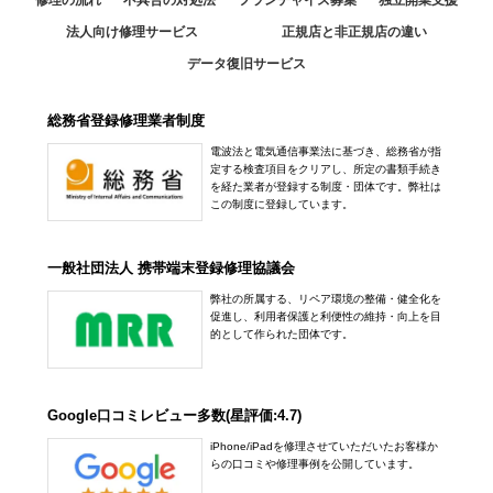
修理の流れ
不具合の対処法
フランチャイズ募集
独立開業支援
法人向け修理サービス
正規店と非正規店の違い
データ復旧サービス
総務省登録修理業者制度
電波法と電気通信事業法に基づき、総務省が指
定する検査項目をクリアし、所定の書類手続き
を経た業者が登録する制度・団体です。弊社は
この制度に登録しています。
一般社団法人 携帯端末登録修理協議会
弊社の所属する、リペア環境の整備・健全化を
促進し、利用者保護と利便性の維持・向上を目
的として作られた団体です。
Google口コミレビュー多数(星評価:4.7)
iPhone/iPadを修理させていただいたお客様か
らの口コミや修理事例を公開しています。