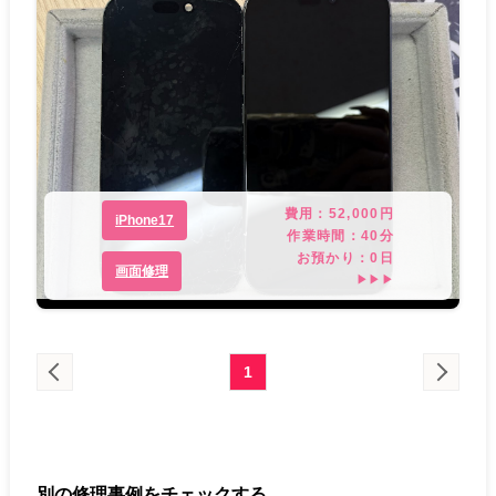
費用：
52,000
円
iPhone17
作業時間：
40分
お預かり：
0
日
画面修理
▶▶▶
1
別の修理事例をチェックする