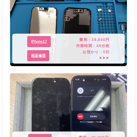
費用：
39,800
円
iPhone17
作業時間：
40分程
お預かり：
0
日
画面修理
▶▶▶