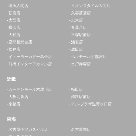
埼玉入間店
イオンスタイル入間店
朝霞店
久喜菖蒲店
大宮店
志木店
横浜店
青葉台店
大和店
平塚駅前店
座間相武台店
浦安店
松戸店
成田店
イトーヨーカドー幕張店
ベルモール宇都宮店
前橋インターアカマル店
水戸赤塚店
近畿
ガーデンモール木津川店
梅田店
大阪九条店
姫路駅前店
京都店
アル·プラザ滋賀水口店
東海
名古屋今池ガスビル店
名古屋栄店