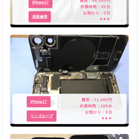
費用：
48,000
円
iPhone17
作業時間：
40分
お預かり：
0
日
画面修理
▶▶▶
費用：
11,000
円
iPhone17
作業時間：
180分
お預かり：
0
日
リンゴループ
▶▶▶