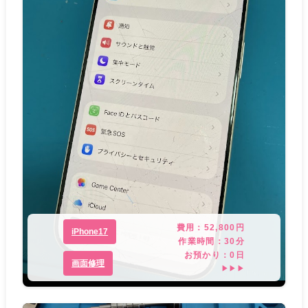
費用：
52,800
円
iPhone17
作業時間：
30分
お預かり：
0
日
画面修理
▶▶▶