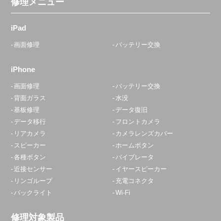
修理メニュー
iPad
画面修理
バッテリー交換
iPhone
画面修理
バッテリー交換
背面ガラス
水没
基板修理
データ復旧
データ移行
フロントカメラ
リアカメラ
カメラレンズカバー
スピーカー
ホームボタン
各種ボタン
バイブレータ
近接センサー
イヤースピーカー
リンゴループ
充電コネクタ
バックライト
Wi-Fi
修理対象製品