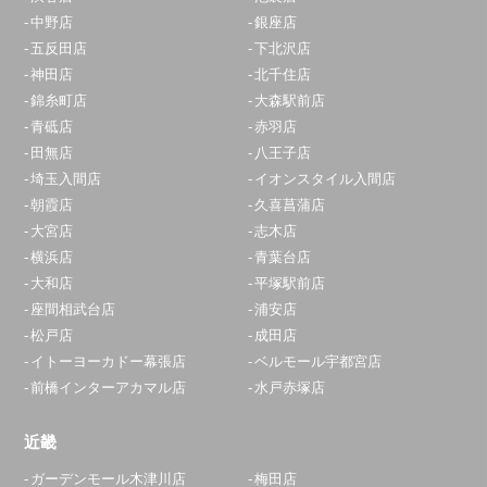
中野店
銀座店
五反田店
下北沢店
神田店
北千住店
錦糸町店
大森駅前店
青砥店
赤羽店
田無店
八王子店
埼玉入間店
イオンスタイル入間店
朝霞店
久喜菖蒲店
大宮店
志木店
横浜店
青葉台店
大和店
平塚駅前店
座間相武台店
浦安店
松戸店
成田店
イトーヨーカドー幕張店
ベルモール宇都宮店
前橋インターアカマル店
水戸赤塚店
近畿
ガーデンモール木津川店
梅田店