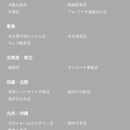
大阪九条店
姫路駅前店
京都店
アル·プラザ滋賀水口店
東海
名古屋今池ガスビル店
名古屋栄店
モレラ岐阜店
北海道・東北
盛岡店
サンロード青森店
信越・北陸
長岡リバーサイド千秋店
新潟十日町店
福井日之出店
九州・沖縄
大分トキハわさだタウン店
熊本天草店