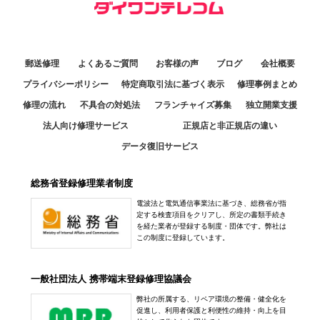
郵送修理
よくあるご質問
お客様の声
ブログ
会社概要
プライバシーポリシー
特定商取引法に基づく表示
修理事例まとめ
修理の流れ
不具合の対処法
フランチャイズ募集
独立開業支援
法人向け修理サービス
正規店と非正規店の違い
データ復旧サービス
総務省登録修理業者制度
電波法と電気通信事業法に基づき、総務省が指
定する検査項目をクリアし、所定の書類手続き
を経た業者が登録する制度・団体です。弊社は
この制度に登録しています。
一般社団法人 携帯端末登録修理協議会
弊社の所属する、リペア環境の整備・健全化を
促進し、利用者保護と利便性の維持・向上を目