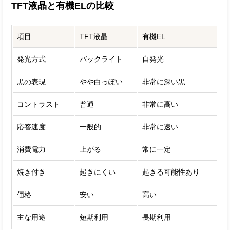
TFT液晶と有機ELの比較
項目
TFT液晶
有機EL
発光方式
バックライト
自発光
黒の表現
やや白っぽい
非常に深い黒
コントラスト
普通
非常に高い
応答速度
一般的
非常に速い
消費電力
上がる
常に一定
焼き付き
起きにくい
起きる可能性あり
価格
安い
高い
主な用途
短期利用
長期利用