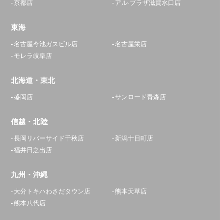
京都店
アル·プラザ滋賀水口店
東海
名古屋今池ガスビル店
名古屋栄店
モレラ岐阜店
北海道・東北
盛岡店
サンロード青森店
信越・北陸
長岡リバーサイド千秋店
新潟十日町店
福井日之出店
九州・沖縄
大分トキハわさだタウン店
熊本天草店
熊本八代店