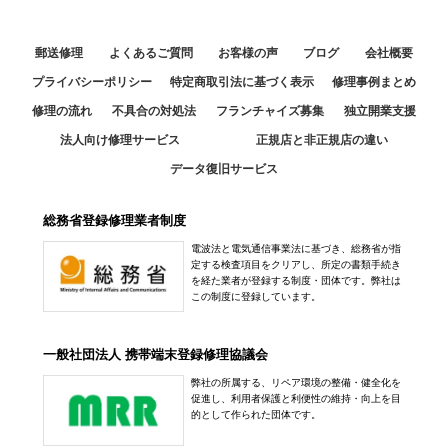
郵送修理
よくあるご質問
お客様の声
ブログ
会社概要
プライバシーポリシー
特定商取引法に基づく表示
修理事例まとめ
修理の流れ
不具合の対処法
フランチャイズ募集
独立開業支援
法人向け修理サービス
正規店と非正規店の違い
データ復旧サービス
総務省登録修理業者制度
電波法と電気通信事業法に基づき、総務省が指
定する検査項目をクリアし、所定の書類手続き
を経た業者が登録する制度・団体です。弊社は
この制度に登録しています。
一般社団法人 携帯端末登録修理協議会
弊社の所属する、リペア環境の整備・健全化を
促進し、利用者保護と利便性の維持・向上を目
的として作られた団体です。