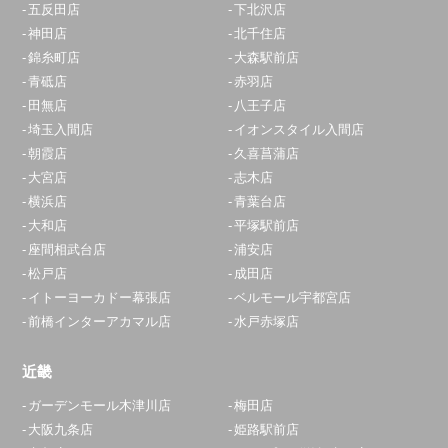
五反田店
下北沢店
神田店
北千住店
錦糸町店
大森駅前店
青砥店
赤羽店
田無店
八王子店
埼玉入間店
イオンスタイル入間店
朝霞店
久喜菖蒲店
大宮店
志木店
横浜店
青葉台店
大和店
平塚駅前店
座間相武台店
浦安店
松戸店
成田店
イトーヨーカドー幕張店
ベルモール宇都宮店
前橋インターアカマル店
水戸赤塚店
近畿
ガーデンモール木津川店
梅田店
大阪九条店
姫路駅前店