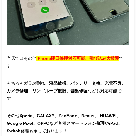
当店ではその他
iPhone即日修理対応可能、飛び込み大歓迎
で
す！
もちろん
ガラス割れ、液晶破損、バッテリー交換、充電不良、
カメラ修理、リンゴループ復旧、基盤修理
なども対応可能で
す！
その他
Xperia、GALAXY、ZenFone、Nexus、 HUAWEI、
Google Pixel、OPPO
など各種
スマートフォン修理
や
iPad、
Switch
修理も承っております！