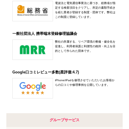
電波法と電気通信事業法に基づき、総務省が指
定する検査項目をクリアし、所定の書類手続き
を経た業者が登録する制度・団体です。弊社は
この制度に登録しています。
一般社団法人 携帯端末登録修理協議会
弊社の所属する、リペア環境の整備・健全化を
促進し、利用者保護と利便性の維持・向上を目
的として作られた団体です。
Google口コミレビュー多数(星評価:4.7)
iPhone/iPadを修理させていただいたお客様か
らの口コミや修理事例を公開しています。
グループサービス