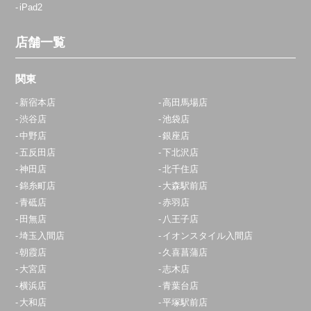
iPad2
店舗一覧
関東
新宿本店
高田馬場店
渋谷店
池袋店
中野店
銀座店
五反田店
下北沢店
神田店
北千住店
錦糸町店
大森駅前店
青砥店
赤羽店
田無店
八王子店
埼玉入間店
イオンスタイル入間店
朝霞店
久喜菖蒲店
大宮店
志木店
横浜店
青葉台店
大和店
平塚駅前店