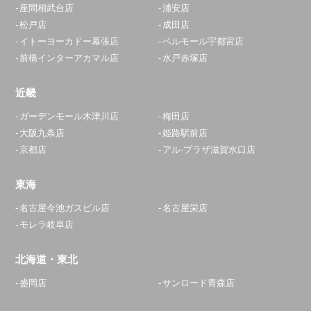
座間相武台店
浦安店
松戸店
成田店
イトーヨーカドー幕張店
ベルモール宇都宮店
前橋インターアカマル店
水戸赤塚店
近畿
ガーデンモール木津川店
梅田店
大阪九条店
姫路駅前店
京都店
アル·プラザ滋賀水口店
東海
名古屋今池ガスビル店
名古屋栄店
モレラ岐阜店
北海道・東北
盛岡店
サンロード青森店