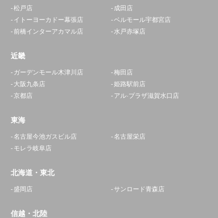
松戸店
成田店
イトーヨーカドー幕張店
ベルモール宇都宮店
前橋インターアカマル店
水戸赤塚店
近畿
ガーデンモール木津川店
梅田店
大阪九条店
姫路駅前店
京都店
アル·プラザ滋賀水口店
東海
名古屋今池ガスビル店
名古屋栄店
モレラ岐阜店
北海道・東北
盛岡店
サンロード青森店
信越・北陸