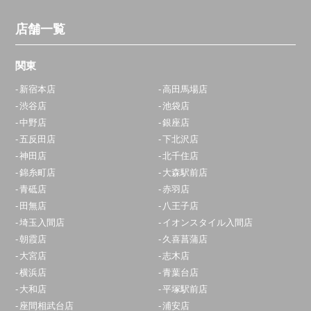
店舗一覧
関東
新宿本店
高田馬場店
渋谷店
池袋店
中野店
銀座店
五反田店
下北沢店
神田店
北千住店
錦糸町店
大森駅前店
青砥店
赤羽店
田無店
八王子店
埼玉入間店
イオンスタイル入間店
朝霞店
久喜菖蒲店
大宮店
志木店
横浜店
青葉台店
大和店
平塚駅前店
座間相武台店
浦安店