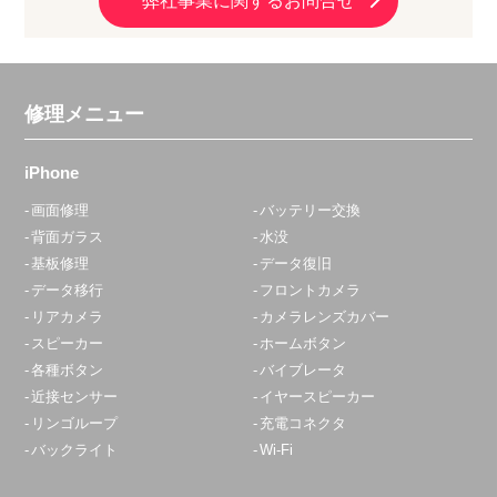
弊社事業に関するお問合せ
修理メニュー
iPhone
画面修理
バッテリー交換
背面ガラス
水没
基板修理
データ復旧
データ移行
フロントカメラ
リアカメラ
カメラレンズカバー
スピーカー
ホームボタン
各種ボタン
バイブレータ
近接センサー
イヤースピーカー
リンゴループ
充電コネクタ
バックライト
Wi-Fi