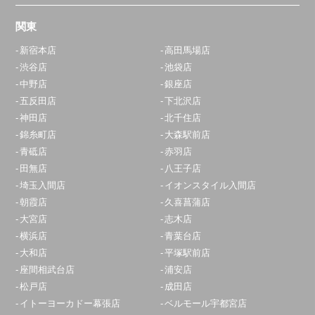
関東
新宿本店
高田馬場店
渋谷店
池袋店
中野店
銀座店
五反田店
下北沢店
神田店
北千住店
錦糸町店
大森駅前店
青砥店
赤羽店
田無店
八王子店
埼玉入間店
イオンスタイル入間店
朝霞店
久喜菖蒲店
大宮店
志木店
横浜店
青葉台店
大和店
平塚駅前店
座間相武台店
浦安店
松戸店
成田店
イトーヨーカドー幕張店
ベルモール宇都宮店