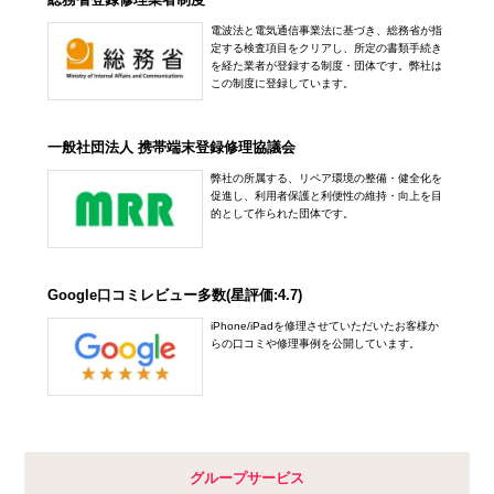
電波法と電気通信事業法に基づき、総務省が指
定する検査項目をクリアし、所定の書類手続き
を経た業者が登録する制度・団体です。弊社は
この制度に登録しています。
一般社団法人 携帯端末登録修理協議会
弊社の所属する、リペア環境の整備・健全化を
促進し、利用者保護と利便性の維持・向上を目
的として作られた団体です。
Google口コミレビュー多数(星評価:4.7)
iPhone/iPadを修理させていただいたお客様か
らの口コミや修理事例を公開しています。
グループサービス