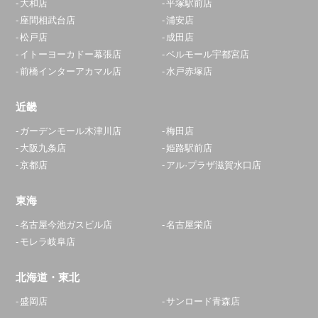
大和店
平塚駅前店
座間相武台店
浦安店
松戸店
成田店
イトーヨーカドー幕張店
ベルモール宇都宮店
前橋インターアカマル店
水戸赤塚店
近畿
ガーデンモール木津川店
梅田店
大阪九条店
姫路駅前店
京都店
アル·プラザ滋賀水口店
東海
名古屋今池ガスビル店
名古屋栄店
モレラ岐阜店
北海道・東北
盛岡店
サンロード青森店