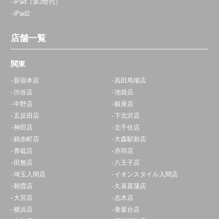
iPad（第3世代）
iPad2
店舗一覧
関東
新宿本店
高田馬場店
渋谷店
池袋店
中野店
銀座店
五反田店
下北沢店
神田店
北千住店
錦糸町店
大森駅前店
青砥店
赤羽店
田無店
八王子店
埼玉入間店
イオンスタイル入間店
朝霞店
久喜菖蒲店
大宮店
志木店
横浜店
青葉台店