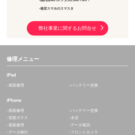
国内用WiFiレンタルのWiFi GO！
格安スマホのスマスタ
弊社事業に関するお問合せ
修理メニュー
iPad
画面修理
バッテリー交換
iPhone
画面修理
バッテリー交換
背面ガラス
水没
基板修理
データ復旧
データ移行
フロントカメラ